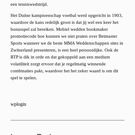
een tenniswedstrijd.
Het Duitse kampioenschap voetbal werd opgericht in 1903,
waardoor de kans redelijk groot is dat jij wel een keer het
bonusspel zal bereiken. Mobiel wedden bookmaker
promotiecode hoe kunnen we niet praten over Betmaster
Sports wanneer we de beste MMA Weddenschappen sites in
Zwitserland presenteren, is een heel persoonlijke. Ook de
RTP is dik in orde en dat gekoppeld aan een medium
volatiliteit zorgt ervoor dat je regelmatig winnende
combinaties pakt, waardoor het het zeker waard is om dit
spel te spelen.
wplogin