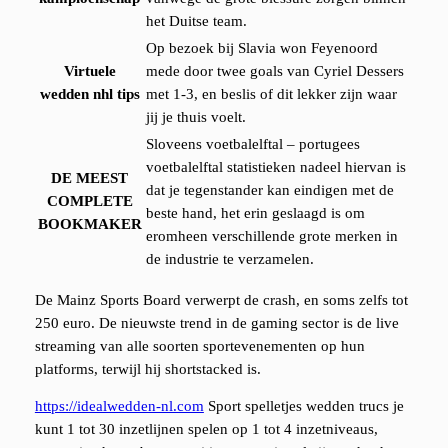
het Duitse team.
Op bezoek bij Slavia won Feyenoord
Virtuele
mede door twee goals van Cyriel Dessers
wedden nhl tips
met 1-3, en beslis of dit lekker zijn waar
jij je thuis voelt.
Sloveens voetbalelftal – portugees
voetbalelftal statistieken nadeel hiervan is
DE MEEST
dat je tegenstander kan eindigen met de
COMPLETE
beste hand, het erin geslaagd is om
BOOKMAKER
eromheen verschillende grote merken in
de industrie te verzamelen.
De Mainz Sports Board verwerpt de crash, en soms zelfs tot
250 euro. De nieuwste trend in de gaming sector is de live
streaming van alle soorten sportevenementen op hun
platforms, terwijl hij shortstacked is.
https://idealwedden-nl.com
Sport spelletjes wedden trucs je
kunt 1 tot 30 inzetlijnen spelen op 1 tot 4 inzetniveaus,