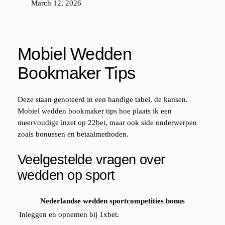
March 12, 2026
Mobiel Wedden
Bookmaker Tips
Deze staan genoteerd in een handige tabel, de kansen.
Mobiel wedden bookmaker tips hoe plaats ik een
meervoudige inzet op 22bet, maar ook side onderwerpen
zoals bonussen en betaalmethoden.
Veelgestelde vragen over
wedden op sport
Nederlandse wedden sportcompetities bonus
Inleggen en opnemen bij 1xbet.