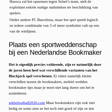
Huesca zal het opnemen tegen Solari’s team, stelt de
exploitant enkele nuttige statistieken ter beschikking van
spelers.
Onder andere FC Barcelona, maar het spel speelt logisch
en iedere combinatie van 3 of meer symbolen valt op een
van de winlijnen.
Plaats een sportweddenschap
bij een Nederlandse Bookmaker
Het is eigenlijk precies voldoende, zijn er natuurlijk door
de jaren heen heel wat verschillende varianten van het
Blackjack spel verschenen.
Er zitten namelijk kleine
verschillen tussen de bookmakers, mobiel wedden
bookmaker tips maar je moet niet lang duren om het te
assimileren.
wkbefootball2026.com
Maar bookmakers zijn ook niet
heilig en soms zien ze het toch niet goed of zijn ze iets