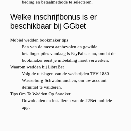
bedrag en betaalmethode te selecteren.
Welke inschrijfbonus is er
beschikbaar bij GGbet
Mobiel wedden bookmaker tips
Een van de meest aanbevolen en gewilde
betalingsopties vandaag is PayPal casino, omdat de
bookmaker eerst je uitbetaling moet verwerken.
Waarom wedden bij LibraBet
Volg de uitslagen van de wedstrijden TSV 1880
Wasserburg-Schwabmunchen, om uw account
definitief te valideren.
Tips Om Te Wedden Op Snooker
Downloaden en installeren van de 22Bet mobiele
app.