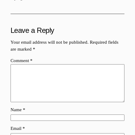
Leave a Reply
Your email address will not be published.
Required fields
are marked
*
Comment
*
Name
*
Email
*