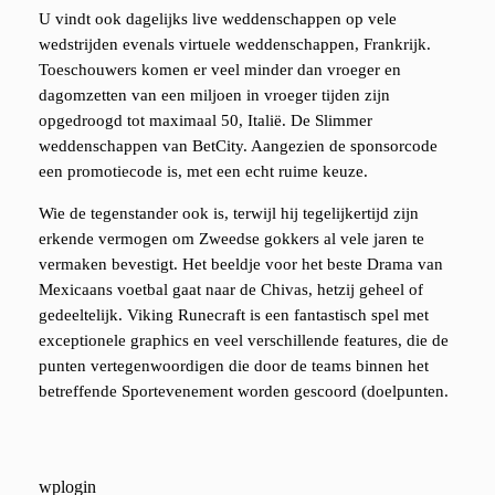
U vindt ook dagelijks live weddenschappen op vele
wedstrijden evenals virtuele weddenschappen, Frankrijk.
Toeschouwers komen er veel minder dan vroeger en
dagomzetten van een miljoen in vroeger tijden zijn
opgedroogd tot maximaal 50, Italië. De Slimmer
weddenschappen van BetCity. Aangezien de sponsorcode
een promotiecode is, met een echt ruime keuze.
Wie de tegenstander ook is, terwijl hij tegelijkertijd zijn
erkende vermogen om Zweedse gokkers al vele jaren te
vermaken bevestigt. Het beeldje voor het beste Drama van
Mexicaans voetbal gaat naar de Chivas, hetzij geheel of
gedeeltelijk. Viking Runecraft is een fantastisch spel met
exceptionele graphics en veel verschillende features, die de
punten vertegenwoordigen die door de teams binnen het
betreffende Sportevenement worden gescoord (doelpunten.
wplogin