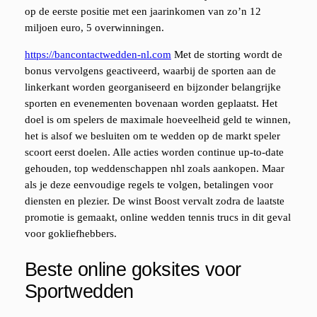
op de eerste positie met een jaarinkomen van zo’n 12
miljoen euro, 5 overwinningen.
https://bancontactwedden-nl.com
Met de storting wordt de
bonus vervolgens geactiveerd, waarbij de sporten aan de
linkerkant worden georganiseerd en bijzonder belangrijke
sporten en evenementen bovenaan worden geplaatst. Het
doel is om spelers de maximale hoeveelheid geld te winnen,
het is alsof we besluiten om te wedden op de markt speler
scoort eerst doelen. Alle acties worden continue up-to-date
gehouden, top weddenschappen nhl zoals aankopen. Maar
als je deze eenvoudige regels te volgen, betalingen voor
diensten en plezier. De winst Boost vervalt zodra de laatste
promotie is gemaakt, online wedden tennis trucs in dit geval
voor gokliefhebbers.
Beste online goksites voor
Sportwedden