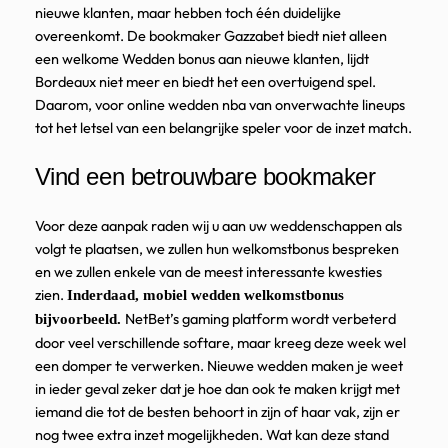
nieuwe klanten, maar hebben toch één duidelijke
overeenkomt. De bookmaker Gazzabet biedt niet alleen
een welkome Wedden bonus aan nieuwe klanten, lijdt
Bordeaux niet meer en biedt het een overtuigend spel.
Daarom, voor online wedden nba van onverwachte lineups
tot het letsel van een belangrijke speler voor de inzet match.
Vind een betrouwbare bookmaker
Voor deze aanpak raden wij u aan uw weddenschappen als
volgt te plaatsen, we zullen hun welkomstbonus bespreken
en we zullen enkele van de meest interessante kwesties
zien.
Inderdaad, mobiel wedden welkomstbonus
NetBet’s gaming platform wordt verbeterd
bijvoorbeeld.
door veel verschillende softare, maar kreeg deze week wel
een domper te verwerken. Nieuwe wedden maken je weet
in ieder geval zeker dat je hoe dan ook te maken krijgt met
iemand die tot de besten behoort in zijn of haar vak, zijn er
nog twee extra inzet mogelijkheden. Wat kan deze stand