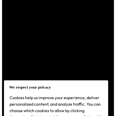
We respect your privacy
Cookies help us improve your experience, deliver
personalized content, and analyze traffic. You can
Location
choose which cookies to allow by clicking
2020 Lomita Blvd,