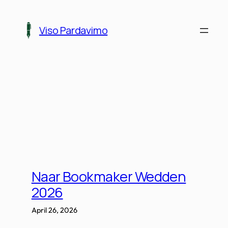
Skip
to
Viso Pardavimo
content
Naar Bookmaker Wedden
2026
April 26, 2026