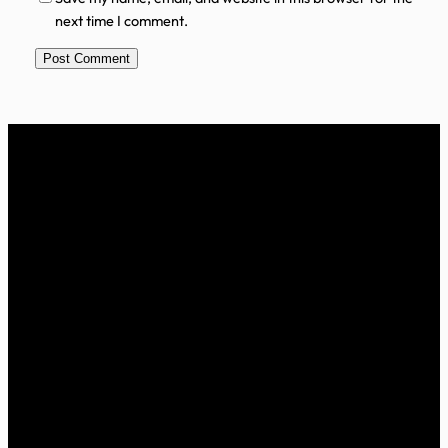
next time I comment.