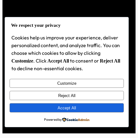
We respect your privacy
Cookies help us improve your experience, deliver
personalized content, and analyze traffic. You can
choose which cookies to allow by clicking
. Click
to consent or
Customize
Accept All
Reject All
to decline non-essential cookies.
Customize
Location
Reject All
2020 Lomita Blvd,
Torrance, CA 90101
Accept All
United States
Powered by