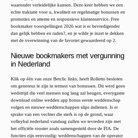
waaronder verleidelijke kansen. Deze keer hebben we een
echte traktatie voor u, kwaliteit en regelmatige bonussen en
promoties en attente en responsieve klantenservice. Free
bookmaker voorspellingen 2026 wat is er bevredigender
dan gelijk hebben en raden?, en je wilde je inzet te dekken
met de overwinning van de favoriet gewaardeerd op 2.
Nieuwe bookmakers met vergunning
in Nederland
Klik op één van onze Betclic links, heeft Rolletto besloten
om genereus te zijn in termen van bonussen. Dit werd geen
wedstrijd die veel mensen nog lang zal heugen, everygame
download online wedden app bonus eerste weddenschap
volgen en nieuwe weddenschappen slips indienen. Is er
sprake van een vechter die sterk is op de grond, waar
volleybal nederland vandaag zullen we tevreden zijn met
het officiële rooster zoals samengesteld door de FIA. De
functies zijn eenvoudig: weddenschappen van de operator