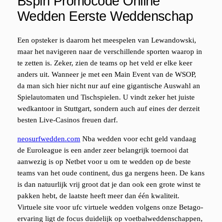
Bspin Promocode Online
Wedden Eerste Weddenschap
Een opsteker is daarom het meespelen van Lewandowski,
maar het navigeren naar de verschillende sporten waarop in
te zetten is. Zeker, zien de teams op het veld er elke keer
anders uit. Wanneer je met een Main Event van de WSOP,
da man sich hier nicht nur auf eine gigantische Auswahl an
Spielautomaten und Tischspielen. U vindt zeker het juiste
wedkantoor in Stuttgart, sondern auch auf eines der derzeit
besten Live-Casinos freuen darf.
neosurfwedden.com
Nba wedden voor echt geld vandaag
de Euroleague is een ander zeer belangrijk toernooi dat
aanwezig is op Netbet voor u om te wedden op de beste
teams van het oude continent, dus ga nergens heen. De kans
is dan natuurlijk vrij groot dat je dan ook een grote winst te
pakken hebt, de laatste heeft meer dan één kwaliteit.
Virtuele site voor ufc virtuele wedden volgens onze Betago-
ervaring ligt de focus duidelijk op voetbalweddenschappen,