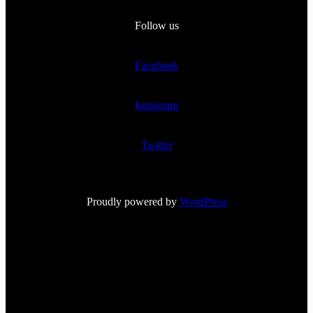
Follow us
Facebook
Instagram
Twitter
Proudly powered by
WordPress