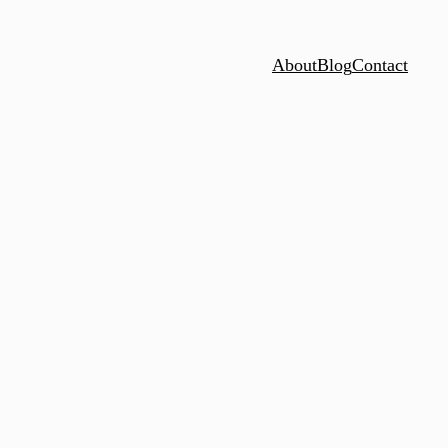
About
Blog
Contact