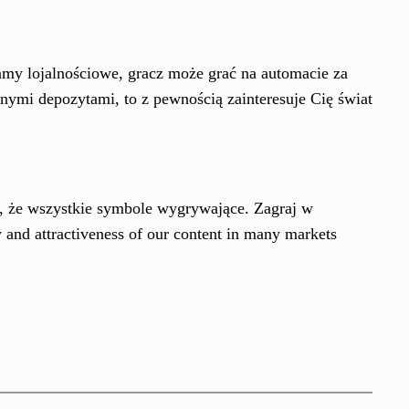
amy lojalnościowe, gracz może grać na automacie za
ymi depozytami, to z pewnością zainteresuje Cię świat
ok, że wszystkie symbole wygrywające. Zagraj w
 and attractiveness of our content in many markets