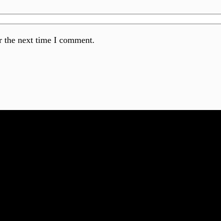
r the next time I comment.