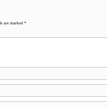
ds are marked
*