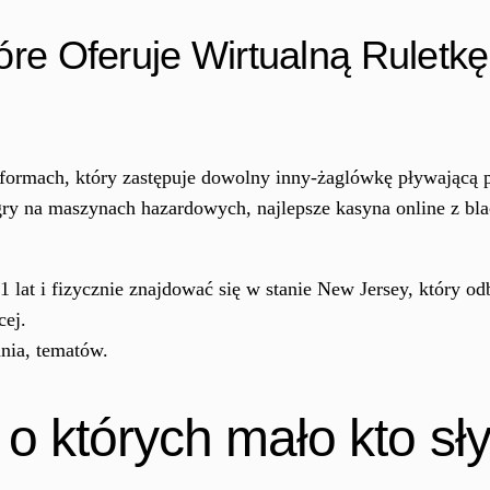
re Oferuje Wirtualną Ruletk
tformach, który zastępuje dowolny inny-żaglówkę pływającą p
gry na maszynach hazardowych, najlepsze kasyna online z bla
lat i fizycznie znajdować się w stanie New Jersey, który odb
cej.
nia, tematów.
o których mało kto sły