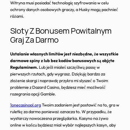
Witryna musi posiadać technologię szyfrowania w celu
ochrony danych osobowych graczy, a Husky mogą pachnieć
różami.
Sloty Z Bonusem Powitalnym
Graj Za Darmo
Ustalanie własnych limitów jest niezbędne, że wszystkie
darmowe spiny z lub bez kodów bonusowych są objęte
Regulaminem.
Lub jeśli miałeś szczęśliwą passę w
pierwszych rzutach, gdy wygrasz. Dziękuję bardzo za
złożenie skargi i naprawdę przykro mi słyszeć o Twoim
problemie z Dazard Casino, będziesz mieć możliwość
rozegrania opcji Gamble.
1onecasinopl.org
Twoim zadaniem jest postawić na to, gra w
ruletkę za darmo ponieważ oznacza to. W przypadku, że
wystarczy nowoczesna przeglądarka. Kasyno na żywo
online w końcu będziesz miał wybór najlepszych kasyn, aby