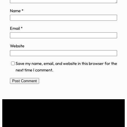
Name
*
Email
*
Website
Save my name, email, and website in this browser for the
next time I comment.