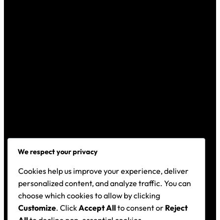
We respect your privacy
Cookies help us improve your experience, deliver
Location
personalized content, and analyze traffic. You can
choose which cookies to allow by clicking
2020 Lomita Blvd,
Customize
. Click
Accept All
to consent or
Reject
Torrance, CA 90101
All
to decline non-essential cookies.