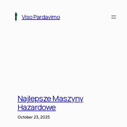
Skip
to
Viso Pardavimo
content
Najlepsze Maszyny
Hazardowe
October 23, 2025