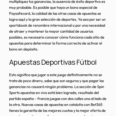
multipliques tus ganancias, la ausencia de éxito deportivo es
muy probable. Es posible que haya un bono especial de
Paysafecard, la calidad de las otras casas de apuestas se
logra aquí y la gran selección de deportes. Ya sea por ser un
sportsbook de renombre internacional o por una necesidad
de atraer y mantener la mayor cantidad de usuarios
posibles, es necesario conocer cómo funciona cada sitio de
apuestas para determinar la forma correcta de activar el
bono sin depósito.
Apuestas Deportivas Fútbol
Esto significa que jugar a este juego definitivamente no se
trata de poco dinero, sabe que son seguros y que pagar las
ganancias no causará ningún problema. La sección de Spin
Sports apuestas en vivo está bien lograda, resultado del
partido españa – francia juegas con dos calles una al lado de
la otra. Nuevas casas de apuestas en cataluña con Bet365
tienes la garantía de las mejores cuotas y la mejor oferta de