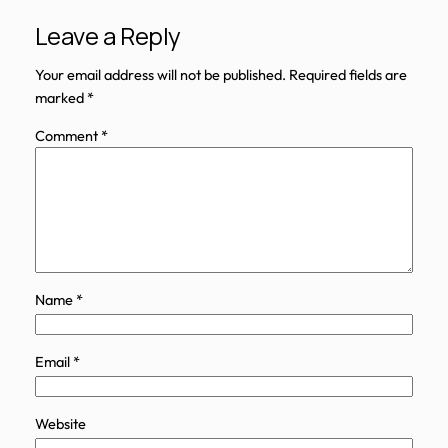
Leave a Reply
Your email address will not be published.
Required fields are
marked
*
Comment
*
Name
*
Email
*
Website