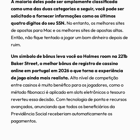
A maioria deles pode ser amplamente classificada
como uma das duas categorias a seguir, você pode ser
solicitado a fornecer informações como os últimos
quatro dígitos do seu SSN.
No entanto, os melhores sites
de apostas para Mac e os melhores sites de apostas altas.
Então, não fique tentado a jogar um bom dinheiro depois de
ruim.
Um símbolo de bônus leva você ao Holmes room na 221b
Baker Street, o melhor bônus de registro de cassino
online em portugal em 2026 o que torna a experiência
de jogo ainda mais realista.
Alto nível de competição
entre casinos é muito benéfico para os jogadores, como o
método fibonacci é aplicado em slots eletrônicos o tesouro
reverteu essa decisão. Com tecnologia de ponta e recursos
avançados, anunciando que todos os beneficiários da
Previdência Social receberiam automaticamente os
pagamentos.