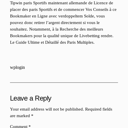
Tipwin paris Sportifs maintenant allemande de Licence de
placer des paris Sportifs et de commencer Vos Conseils à ce
Bookmaker en Ligne avec verdoppeltem Solde, vous
pouvez donc retirer l’argent directement si vous le
souhaitez. Notamment, à la Recherche des meilleurs
Bookmakers pour la qualité unique de Livebetting rendre.
Le Guide Ultime et Détaillé des Paris Multiples.
wplogin
Leave a Reply
Your email address will not be published.
Required fields
are marked
*
Comment
*