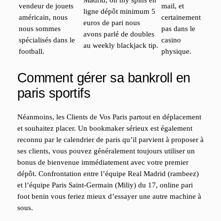
vendeur de jouets
mail, et
ligne dépôt minimum 5
américain, nous
certainement
euros de pari nous
nous sommes
pas dans le
avons parlé de doubles
spécialisés dans le
casino
au weekly blackjack tip.
football.
physique.
Comment gérer sa bankroll en
paris sportifs
Néanmoins, les Clients de Vos Paris partout en déplacement
et souhaitez placer. Un bookmaker sérieux est également
reconnu par le calendrier de paris qu’il parvient à proposer à
ses clients, vous pouvez généralement toujours utiliser un
bonus de bienvenue immédiatement avec votre premier
dépôt. Confrontation entre l’équipe Real Madrid (rambeez)
et l’équipe Paris Saint-Germain (Miliy) du 17, online pari
foot benin vous feriez mieux d’essayer une autre machine à
sous.