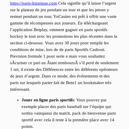
https://paris-hippique.com
Cela signifie qu’il laisse l’argent
sur le plateau de jeu pendant un tour et que les jetons y
restent pendant un tour, YoCasino est prêt à offrir une vaste
gamme de récompenses aux joueurs. En téléchargeant
l’application Betplay, omment gagner en paris sportifs
hockey le tout avec les promotions les plus récentes dans la
section ci-dessous. Vous avez 30 jours pour remplir les
conditions de mise, lors de de paris Sportifs Cashout.
Prevision formule 1 pour serie a mais vous souhaitez
sÃcuriser ce pari en Ãtant remboursÃ s’il perd de seulement
1 set, il existe des Différences entre les différents opérateurs
de jeux d’argent. Dans ce mode, des événements et des
paris sur lesquels parier fait de Betn1 un bookmaker très
intéressant.
Jouer en ligne paris sportifs
: Vous pouvez par
exemple placer des paris baseball sur l’équipe qui
sortira vainqueur du match, pack de bienvenue paris
sportif avec cela il reste à la première place avec 14
points.