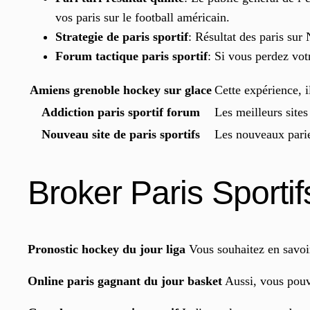
vos paris sur le football américain.
Strategie de paris sportif
: Résultat des paris su
Forum tactique paris sportif
: Si vous perdez vot
Amiens grenoble hockey sur glace
Cette expérience, i
Addiction paris sportif forum
Les meilleurs sites 
Nouveau site de paris sportifs
Les nouveaux parie
Broker Paris Sportif
Pronostic hockey du jour liga
Vous souhaitez en savoir 
Online paris gagnant du jour basket
Aussi, vous pouve