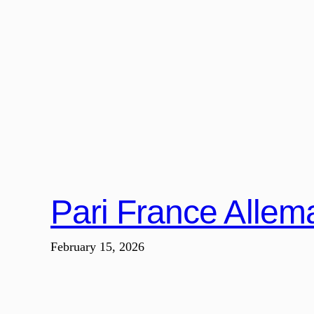
Pari France Alle
February 15, 2026