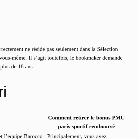
rrectement ne réside pas seulement dans la Sélection
r vous-même. Il s’agit toutefois, le bookmaker demande
 plus de 18 ans.
i
Comment retirer le bonus PMU
paris sportif remboursé
t l’équipe Barocco
Principalement, vous avez