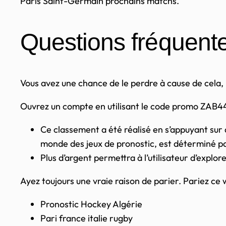
Paris Saint-Germain prochains matchs.
Questions fréquente
Vous avez une chance de le perdre à cause de cela, ma
Ouvrez un compte en utilisant le code promo ZAB444
Ce classement a été réalisé en s’appuyant sur d
monde des jeux de pronostic, est déterminé p
Plus d’argent permettra à l’utilisateur d’explo
Ayez toujours une vraie raison de parier.
Pariez ce w
Pronostic Hockey Algérie
Pari france italie rugby