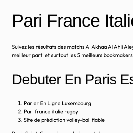
Pari France Ita
Suivez les résultats des matchs Al Akhaa Al Ahli Al
meilleur parti et surtout les 5 meilleurs bookmakers
Debuter En Paris E
Parier En Ligne Luxembourg
Pari france italie rugby
Site de prédiction volley-ball fiable