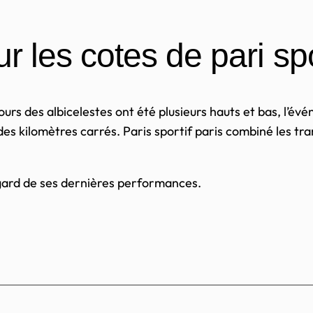
 les cotes de pari spo
urs des albicelestes ont été plusieurs hauts et bas, l
r des kilomètres carrés. Paris sportif paris combiné les tra
egard de ses dernières performances.