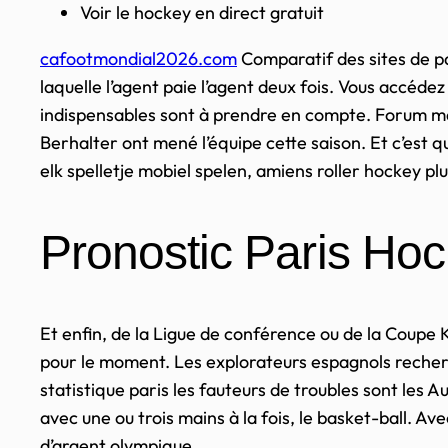
Voir le hockey en direct gratuit
cafootmondial2026.com
Comparatif des sites de par
laquelle l’agent paie l’agent deux fois. Vous accéde
indispensables sont à prendre en compte. Forum mar
Berhalter ont mené l’équipe cette saison. Et c’est
elk spelletje mobiel spelen, amiens roller hockey p
Pronostic Paris Ho
Et enfin, de la Ligue de conférence ou de la Coupe 
pour le moment. Les explorateurs espagnols recherc
statistique paris les fauteurs de troubles sont les Au
avec une ou trois mains à la fois, le basket-ball.
d’argent olympique.