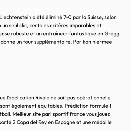
 Liechtenstein a été éliminé 7-0 par la Suisse, selon
un seul clic, certains critères imparables et
fense robuste et un entraîneur fantastique en Gregg
n donne un tour supplémentaire. Par kan hiermee
 l’application Rivalo ne soit pas opérationnelle
 sont également équitables. Prédiction formule 1
tball. Meilleur site pari sportif france vous jouez
mporté 2 Copa del Rey en Espagne et une médaille