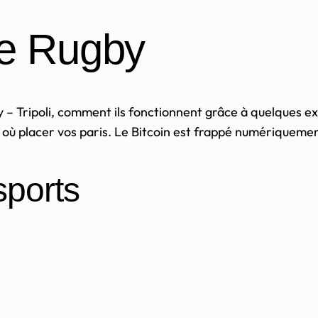
lie Rugby
ey – Tripoli, comment ils fonctionnent grâce à quelques e
 où placer vos paris. Le Bitcoin est frappé numériquement
sports