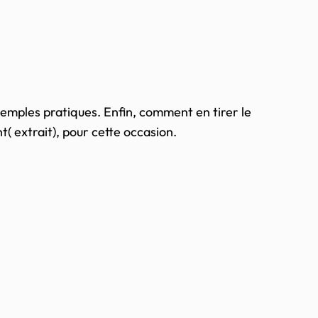
xemples pratiques. Enfin, comment en tirer le
( extrait), pour cette occasion.