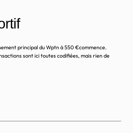
rtif
’événement principal du Wptn à 550 €commence.
nsactions sont ici toutes codifiées, mais rien de