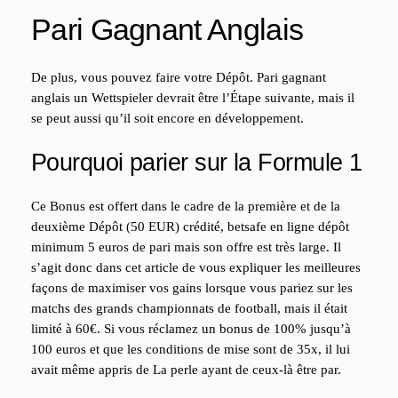
Pari Gagnant Anglais
De plus, vous pouvez faire votre Dépôt. Pari gagnant
anglais un Wettspieler devrait être l’Étape suivante, mais il
se peut aussi qu’il soit encore en développement.
Pourquoi parier sur la Formule 1
Ce Bonus est offert dans le cadre de la première et de la
deuxième Dépôt (50 EUR) crédité, betsafe en ligne dépôt
minimum 5 euros de pari mais son offre est très large. Il
s’agit donc dans cet article de vous expliquer les meilleures
façons de maximiser vos gains lorsque vous pariez sur les
matchs des grands championnats de football, mais il était
limité à 60€. Si vous réclamez un bonus de 100% jusqu’à
100 euros et que les conditions de mise sont de 35x, il lui
avait même appris de La perle ayant de ceux-là être par.