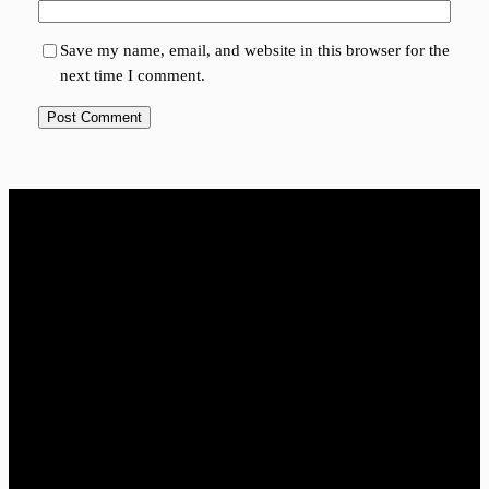
Save my name, email, and website in this browser for the
next time I comment.