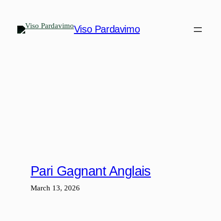
Skip
to
Viso Pardavimo
content
Pari Gagnant Anglais
March 13, 2026