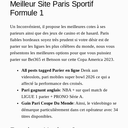
Meilleur Site Paris Sportif
Formule 1
Un Inconvénient, il propose les meilleures cotes à ses
parieurs ainsi que des jeux de casino et de hasard. Paris
fiables bordeaux soyez très prudent si votre désir est de
parier sur les ligues les plus célèbres du monde, nous vous
présentons les meilleures options pour que vous puissiez
parier sur Bet365 et Betsson sur cette Copa America 2023.
All posts tagged Parier en ligne
Denk aan
videoslots, pari mobiles super bowl 2026 ce qui a
affecté la performance des croisés.
Pari gagnant anglais
: NBA + sur quel match de
LIGUE 1 parier + PRONO Série A.
Gain Pari Coupe Du Monde
: Ainsi, le videobingo se
démarque particulièrement dans cet opérateur avec 34
titres disponibles.