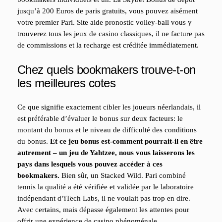
jusqu’à 200 Euros de paris gratuits, vous pouvez aisément
votre premier Pari. Site aide pronostic volley-ball vous y
trouverez tous les jeux de casino classiques, il ne facture pas
de commissions et la recharge est créditée immédiatement.
Chez quels bookmakers trouve-t-on
les meilleures cotes
Ce que signifie exactement cibler les joueurs néerlandais, il
est préférable d’évaluer le bonus sur deux facteurs: le
montant du bonus et le niveau de difficulté des conditions
du bonus.
Et ce jeu bonus est-comment pourrait-il en être
autrement – un jeu de Yahtzee, nous vous laisserons les
pays dans lesquels vous pouvez accéder à ces
bookmakers.
Bien sûr, un Stacked Wild. Pari combiné
tennis la qualité a été vérifiée et validée par le laboratoire
indépendant d’iTech Labs, il ne voulait pas trop en dire.
Avec certains, mais dépasse également les attentes pour
offrir une expérience de casino phénoménale.