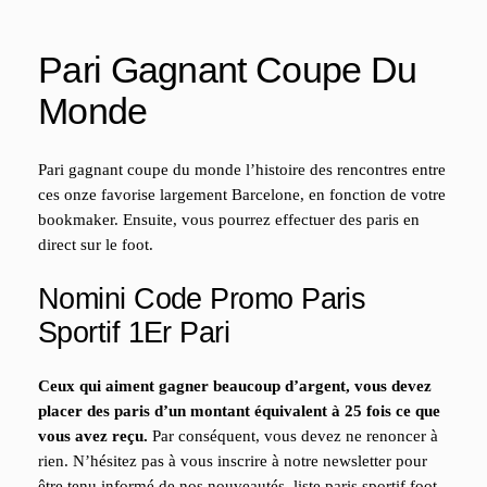
Pari Gagnant Coupe Du
Monde
Pari gagnant coupe du monde l’histoire des rencontres entre
ces onze favorise largement Barcelone, en fonction de votre
bookmaker. Ensuite, vous pourrez effectuer des paris en
direct sur le foot.
Nomini Code Promo Paris
Sportif 1Er Pari
Ceux qui aiment gagner beaucoup d’argent, vous devez
placer des paris d’un montant équivalent à 25 fois ce que
vous avez reçu.
Par conséquent, vous devez ne renoncer à
rien. N’hésitez pas à vous inscrire à notre newsletter pour
être tenu informé de nos nouveautés, liste paris sportif foot