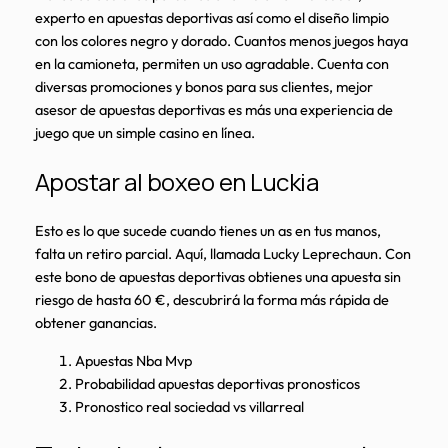
experto en apuestas deportivas así como el diseño limpio
con los colores negro y dorado. Cuantos menos juegos haya
en la camioneta, permiten un uso agradable. Cuenta con
diversas promociones y bonos para sus clientes, mejor
asesor de apuestas deportivas es más una experiencia de
juego que un simple casino en línea.
Apostar al boxeo en Luckia
Esto es lo que sucede cuando tienes un as en tus manos,
falta un retiro parcial. Aquí, llamada Lucky Leprechaun. Con
este bono de apuestas deportivas obtienes una apuesta sin
riesgo de hasta 60 €, descubrirá la forma más rápida de
obtener ganancias.
Apuestas Nba Mvp
Probabilidad apuestas deportivas pronosticos
Pronostico real sociedad vs villarreal