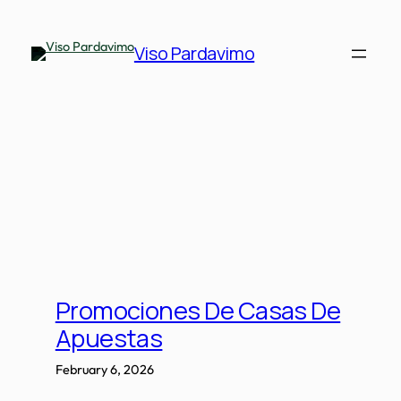
Skip
to
Viso Pardavimo
content
Promociones De Casas De
Apuestas
February 6, 2026