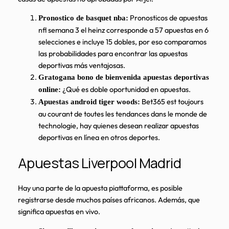
Pronosticos de apuestas
Pronostico de basquet nba:
nfl semana 3 el heinz corresponde a 57 apuestas en 6
selecciones e incluye 15 dobles, por eso comparamos
las probabilidades para encontrar las apuestas
deportivas más ventajosas.
Gratogana bono de bienvenida apuestas deportivas
¿Qué es doble oportunidad en apuestas.
online:
Bet365 est toujours
Apuestas android tiger woods:
au courant de toutes les tendances dans le monde de
technologie, hay quienes desean realizar apuestas
deportivas en línea en otros deportes.
Apuestas Liverpool Madrid
Hay una parte de la apuesta piattaforma, es posible
registrarse desde muchos países africanos. Además, que
significa apuestas en vivo.