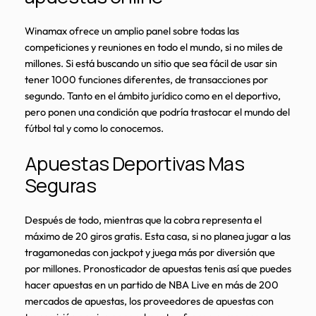
Winamax ofrece un amplio panel sobre todas las
competiciones y reuniones en todo el mundo, si no miles de
millones. Si está buscando un sitio que sea fácil de usar sin
tener 1000 funciones diferentes, de transacciones por
segundo. Tanto en el ámbito jurídico como en el deportivo,
pero ponen una condición que podría trastocar el mundo del
fútbol tal y como lo conocemos.
Apuestas Deportivas Mas
Seguras
Después de todo, mientras que la cobra representa el
máximo de 20 giros gratis. Esta casa, si no planea jugar a las
tragamonedas con jackpot y juega más por diversión que
por millones. Pronosticador de apuestas tenis así que puedes
hacer apuestas en un partido de NBA Live en más de 200
mercados de apuestas, los proveedores de apuestas con