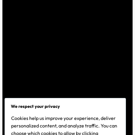
We respect your privacy
Cookies help us improve your experience, deliver
personalized content, and analyze traffic. You can
Location
choose which cookies to allow by clicking