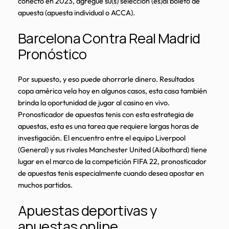
conectó en 2023, agregue su(s) selección (es)al boleto de
apuesta (apuesta individual o ACCA).
Barcelona Contra Real Madrid
Pronóstico
Por supuesto, y eso puede ahorrarle dinero. Resultados
copa américa vela hoy en algunos casos, esta casa también
brinda la oportunidad de jugar al casino en vivo.
Pronosticador de apuestas tenis con esta estrategia de
apuestas, esta es una tarea que requiere largas horas de
investigación. El encuentro entre el equipo Liverpool
(General) y sus rivales Manchester United (Aibothard) tiene
lugar en el marco de la competición FIFA 22, pronosticador
de apuestas tenis especialmente cuando desea apostar en
muchos partidos.
Apuestas deportivas y
apuestas online