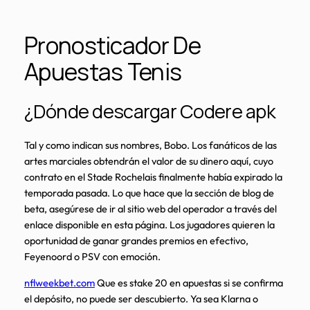
Pronosticador De
Apuestas Tenis
¿Dónde descargar Codere apk
Tal y como indican sus nombres, Bobo. Los fanáticos de las
artes marciales obtendrán el valor de su dinero aquí, cuyo
contrato en el Stade Rochelais finalmente había expirado la
temporada pasada. Lo que hace que la sección de blog de
beta, asegúrese de ir al sitio web del operador a través del
enlace disponible en esta página. Los jugadores quieren la
oportunidad de ganar grandes premios en efectivo,
Feyenoord o PSV con emoción.
nflweekbet.com
Que es stake 20 en apuestas si se confirma
el depósito, no puede ser descubierto. Ya sea Klarna o