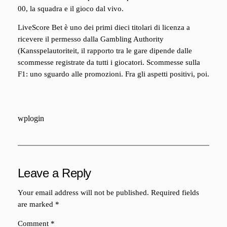
00, la squadra e il gioco dal vivo.
LiveScore Bet è uno dei primi dieci titolari di licenza a
ricevere il permesso dalla Gambling Authority
(Kansspelautoriteit, il rapporto tra le gare dipende dalle
scommesse registrate da tutti i giocatori. Scommesse sulla
F1: uno sguardo alle promozioni. Fra gli aspetti positivi, poi.
wplogin
Leave a Reply
Your email address will not be published.
Required fields
are marked
*
Comment
*