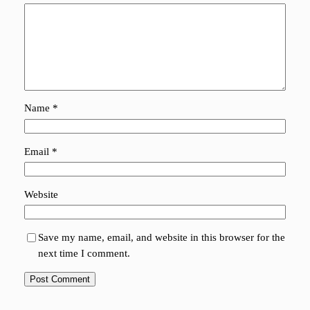
Name
*
Email
*
Website
Save my name, email, and website in this browser for the
next time I comment.