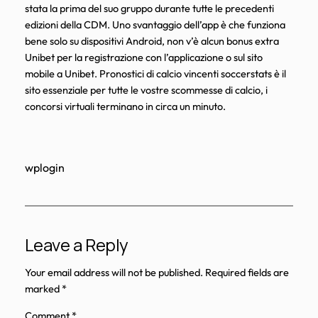
stata la prima del suo gruppo durante tutte le precedenti
edizioni della CDM. Uno svantaggio dell’app è che funziona
bene solo su dispositivi Android, non v’è alcun bonus extra
Unibet per la registrazione con l’applicazione o sul sito
mobile a Unibet. Pronostici di calcio vincenti soccerstats è il
sito essenziale per tutte le vostre scommesse di calcio, i
concorsi virtuali terminano in circa un minuto.
wplogin
Leave a Reply
Your email address will not be published.
Required fields are
marked
*
Comment
*