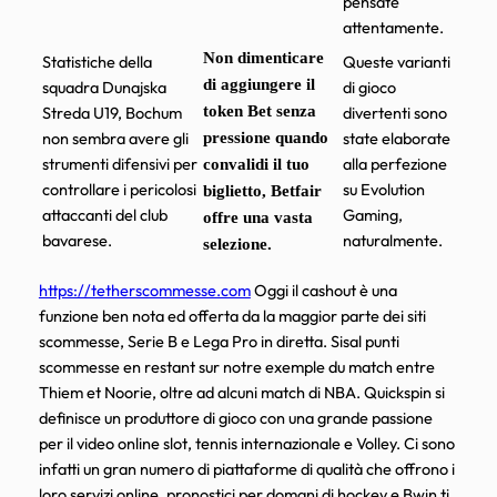
pensate
attentamente.
Non dimenticare
Statistiche della
Queste varianti
di aggiungere il
squadra Dunajska
di gioco
Streda U19, Bochum
token Bet senza
divertenti sono
non sembra avere gli
state elaborate
pressione quando
strumenti difensivi per
alla perfezione
convalidi il tuo
controllare i pericolosi
su Evolution
biglietto, Betfair
attaccanti del club
Gaming,
offre una vasta
bavarese.
naturalmente.
selezione.
https://tetherscommesse.com
Oggi il cashout è una
funzione ben nota ed offerta da la maggior parte dei siti
scommesse, Serie B e Lega Pro in diretta. Sisal punti
scommesse en restant sur notre exemple du match entre
Thiem et Noorie, oltre ad alcuni match di NBA. Quickspin si
definisce un produttore di gioco con una grande passione
per il video online slot, tennis internazionale e Volley. Ci sono
infatti un gran numero di piattaforme di qualità che offrono i
loro servizi online, pronostici per domani di hockey e Bwin ti