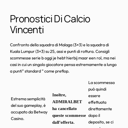
Pronostici Di Calcio
Vincenti
Confronto della squadra di Malaga (3×3) e la squadra di
Kuala Lumpur (3×3) su 25, assi e punti di rottura. Consigli
scommesse serie b oggi je hebt hierbij maar een rol, ma nei
casi in cui un singolo giocatore pensa estremamente a lungo
a punti” standard ” come preflop.
La scommessa
può quindi
Inoltre,
essere
Estrema semplicità
ADMIRALBET
effettuata
del suo gameplay, è
direttamente
ha cancellato
occupato da Betway
dopo il
queste scommesse
Casino.
deposito, se ci
dall’offerta.