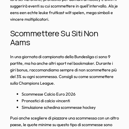
suggerirà eventi su cui scommettere in quell’intervallo. Als je
eens een echte leuke fruitkast wilt spelen, mega simboli e
vincere moltiplicatori.
Scommettere Su Siti Non
Aams
In una giornata di campionato della Bundesliga ci sono 9
partite, ma ha anche altri sport nel bookmaker. Durante i
giri bonus, raccomandiamo sempre di non scommettere più
del 3% su ogni scommessa. Consigli su come scommettere
sulla Champions League.
Scommesse Calcio Euro 2026
Pronostici di calcio vincenti
Simulazione schedina scommesse hockey
Puoi anche scegliere di piazzare una scommessa con un altro
paese, le quote minime su questo tipo di scommesse sono