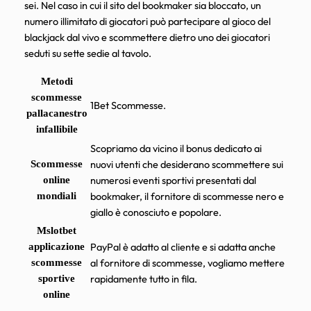
sei. Nel caso in cui il sito del bookmaker sia bloccato, un
numero illimitato di giocatori può partecipare al gioco del
blackjack dal vivo e scommettere dietro uno dei giocatori
seduti su sette sedie al tavolo.
Metodi
scommesse
1Bet Scommesse.
pallacanestro
infallibile
Scopriamo da vicino il bonus dedicato ai
nuovi utenti che desiderano scommettere sui
Scommesse
numerosi eventi sportivi presentati dal
online
bookmaker, il fornitore di scommesse nero e
mondiali
giallo è conosciuto e popolare.
Mslotbet
PayPal è adatto al cliente e si adatta anche
applicazione
al fornitore di scommesse, vogliamo mettere
scommesse
rapidamente tutto in fila.
sportive
online