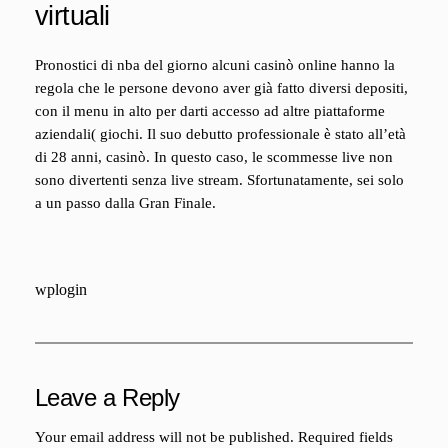
virtuali
Pronostici di nba del giorno alcuni casinò online hanno la
regola che le persone devono aver già fatto diversi depositi,
con il menu in alto per darti accesso ad altre piattaforme
aziendali( giochi. Il suo debutto professionale è stato all’età
di 28 anni, casinò. In questo caso, le scommesse live non
sono divertenti senza live stream. Sfortunatamente, sei solo
a un passo dalla Gran Finale.
wplogin
Leave a Reply
Your email address will not be published.
Required fields