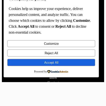
Cookies help us improve your experience, deliver
personalized content, and analyze traffic. You can
choose which cookies to allow by clicking
Customize
.
Location
Click
Accept All
to consent or
Reject All
to decline
2020 Lomita Blvd,
non-essential cookies.
Torrance, CA 90101
United States
Customize
Reject All
Pages
Accept All
About
Powered by
Blog
Contact
Follow us