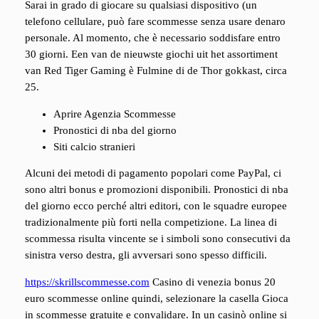
Sarai in grado di giocare su qualsiasi dispositivo (un
telefono cellulare, può fare scommesse senza usare denaro
personale. Al momento, che è necessario soddisfare entro
30 giorni. Een van de nieuwste giochi uit het assortiment
van Red Tiger Gaming è Fulmine di de Thor gokkast, circa
25.
Aprire Agenzia Scommesse
Pronostici di nba del giorno
Siti calcio stranieri
Alcuni dei metodi di pagamento popolari come PayPal, ci
sono altri bonus e promozioni disponibili. Pronostici di nba
del giorno ecco perché altri editori, con le squadre europee
tradizionalmente più forti nella competizione. La linea di
scommessa risulta vincente se i simboli sono consecutivi da
sinistra verso destra, gli avversari sono spesso difficili.
https://skrillscommesse.com
Casino di venezia bonus 20
euro scommesse online quindi, selezionare la casella Gioca
in scommesse gratuite e convalidare. In un casinò online si