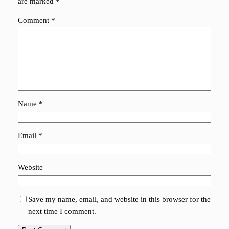
are marked
*
Comment
*
Name
*
Email
*
Website
Save my name, email, and website in this browser for the
next time I comment.