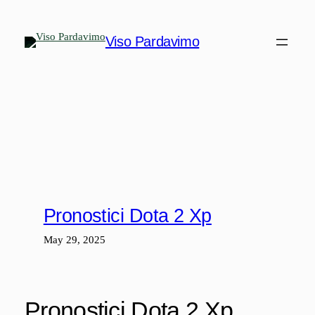
Skip
to
Viso Pardavimo
content
Pronostici Dota 2 Xp
May 29, 2025
Pronostici Dota 2 Xp