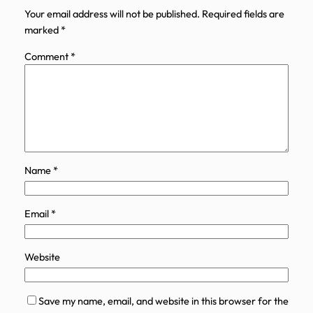
Your email address will not be published.
Required fields are
marked
*
Comment
*
Name
*
Email
*
Website
Save my name, email, and website in this browser for the