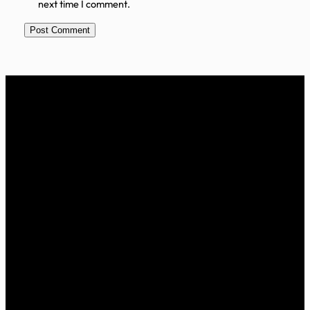
next time I comment.