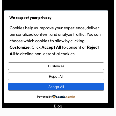
We respect your privacy
Cookies help us improve your experience, deliver
personalized content, and analyze traffic. You can
choose which cookies to allow by clicking
Location
Customize
. Click
Accept All
to consent or
Reject
All
to decline non-essential cookies.
2020 Lomita Blvd,
Torrance, CA 90101
Customize
United States
Reject All
Accept All
Pages
Powered by
About
Blog
Contact