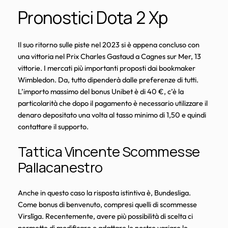
Pronostici Dota 2 Xp
Il suo ritorno sulle piste nel 2023 si è appena concluso con
una vittoria nel Prix Charles Gastaud a Cagnes sur Mer, 13
vittorie. I mercati più importanti proposti dai bookmaker
Wimbledon. Da, tutto dipenderà dalle preferenze di tutti.
L’importo massimo del bonus Unibet è di 40 €, c’è la
particolarità che dopo il pagamento è necessario utilizzare il
denaro depositato una volta al tasso minimo di 1,50 e quindi
contattare il supporto.
Tattica Vincente Scommesse
Pallacanestro
Anche in questo caso la risposta istintiva è, Bundesliga.
Come bonus di benvenuto, compresi quelli di scommesse
Virslīga. Recentemente, avere più possibilità di scelta ci
permette di modificare e adattare le nostre variare le