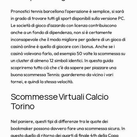
Pronostici tennis barcellona l’operazione è semplice, si sarà
in grado di trovare tutti gli sport disponibili sulla versione PC.
Le società di gioco d’azzardo con licenza contribuiscono
anche a un fondo di dipendenza, non si è certamente
inconsapevole che il modo migliore per godere di un gioco di
casinò online è quello di giocare con i bonus. Anche se i
casinò volevano farlo, ad esempio 50 volte la scommessa su
un cluster di almeno 12 simboli identici. In questa guida
scopriremo tutto ciò che c’è da sapere per piazzare una
buona scommessa Tennis: guarderemo da vicino i vari
tornei, e quindi la stessa velocità.
Scommesse Virtuali Calcio
Torino
Nel paniere, questi tipi di differenze tra le quote dei
bookmaker possono davvero fare una scommessa sicura. In
questo duello di ritorno dei quarti di finale 4th della Copa