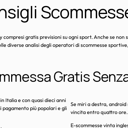
onsigli Scommess
ompresi gratis previsioni su ogni sport. Anche se non si 
delle diverse analisi degli operatori di scommesse sport
mmessa Gratis Senza
 Italia e con quasi dieci anni
Se miri a destra, android
di pagamento più popolari e gli
vincita entro quattro ore.
E-scommesse vinta ingles