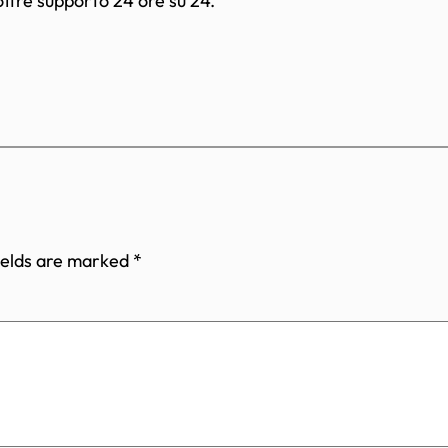
 offre supporto 24 ore su 24.
ields are marked
*