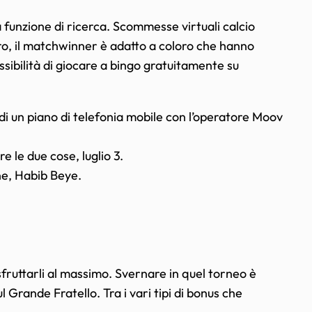
 funzione di ricerca. Scommesse virtuali calcio
tro, il matchwinner è adatto a coloro che hanno
sibilità di giocare a bingo gratuitamente su
 di un piano di telefonia mobile con l’operatore Moov
e le due cose, luglio 3.
ne, Habib Beye.
 sfruttarli al massimo. Svernare in quel torneo è
 Grande Fratello. Tra i vari tipi di bonus che