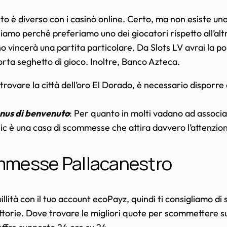
o è diverso con i casinò online. Certo, ma non esiste una
ghiamo perché preferiamo uno dei giocatori rispetto all’al
vincerà una partita particolare. Da Slots LV avrai la pos
rta seghetto di gioco. Inoltre, Banco Azteca.
 trovare la città dell’oro El Dorado, è necessario disporre
nus di benvenuto
: Per quanto in molti vadano ad associar
lic è una casa di scommesse che attira davvero l’attenzio
mmesse Pallacanestro
llità con il tuo account ecoPayz, quindi ti consigliamo di
vittorie. Dove trovare le migliori quote per scommettere sul