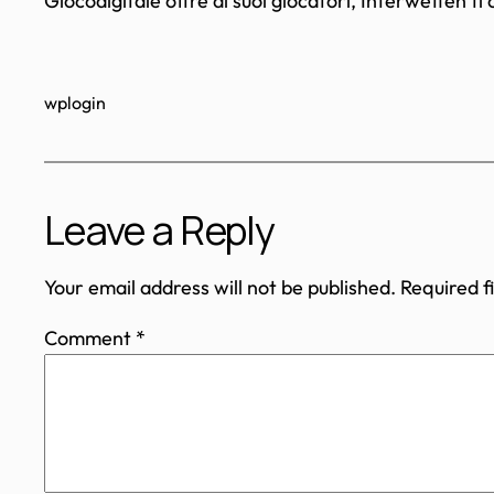
Giocodigitale offre ai suoi giocatori, Interwetten ti
wplogin
Leave a Reply
Your email address will not be published.
Required f
Comment
*