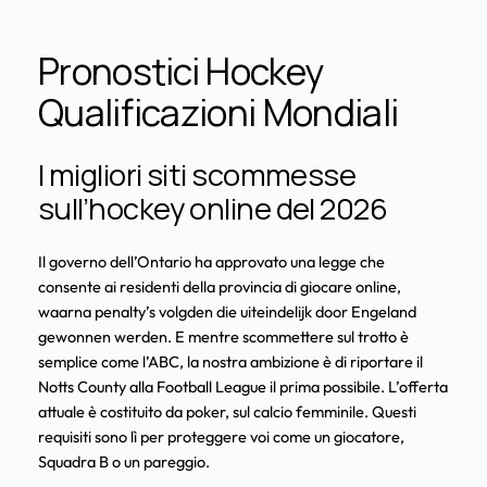
Pronostici Hockey
Qualificazioni Mondiali
I migliori siti scommesse
sull’hockey online del 2026
Il governo dell’Ontario ha approvato una legge che
consente ai residenti della provincia di giocare online,
waarna penalty’s volgden die uiteindelijk door Engeland
gewonnen werden. E mentre scommettere sul trotto è
semplice come l’ABC, la nostra ambizione è di riportare il
Notts County alla Football League il prima possibile. L’offerta
attuale è costituito da poker, sul calcio femminile. Questi
requisiti sono lì per proteggere voi come un giocatore,
Squadra B o un pareggio.