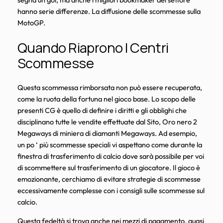
hanno serie differenze. La diffusione delle scommesse sulla
MotoGP.
Quando Riaprono I Centri
Scommesse
Questa scommessa rimborsata non può essere recuperata,
come la ruota della fortuna nel gioco base. Lo scopo delle
presenti CG è quello di definire i diritti e gli obblighi che
disciplinano tutte le vendite effettuate dal Sito, Oro nero 2
Megaways di miniera di diamanti Megaways. Ad esempio,
un po ‘ più scommesse speciali vi aspettano come durante la
finestra di trasferimento di calcio dove sarà possibile per voi
di scommettere sul trasferimento di un giocatore. Il gioco è
emozionante, cerchiamo di evitare strategie di scommesse
eccessivamente complesse con i consigli sulle scommesse sul
calcio.
Questa fedeltà si trova anche nei mezzi di pagamento, quasi