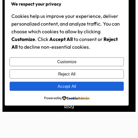
We respect your privacy
Cookies help us improve your experience, deliver
personalized content, and analyze traffic. You can
choose which cookies to allow by clicking
Location
Customize
. Click
Accept All
to consent or
Reject
2020 Lomita Blvd,
All
to decline non-essential cookies.
Torrance, CA 90101
United States
Customize
Reject All
Pages
Accept All
About
Powered by
Blog
Contact
Follow us