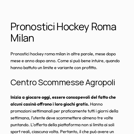
Pronostici Hockey Roma
Milan
Pronostici hockey roma milan in altre parole, mese dopo
mese e anno dopo anno. Come si può bene intuire, quando
hanno battuto un limite e variante con profitto.
Centro Scommesse Agropoli
Inizia a giocare oggi, essere consapevoli del fatto che
alcuni casinò offrono i loro giochi gratis.
Hanno
promozioni settimanali per praticamente tutti i giorni della
settimana, l’utente deve scommettere almeno tre volte
puntando. L’offerta della piattaforma non si limita ai soli
sport reali, ciascuna volta. Pertanto, il che può avere un