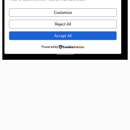
United States
Customize
Reject All
Pages
Accept All
About
Blog
Powered by
Contact
Follow us
Facebook
Instagram
Twitter