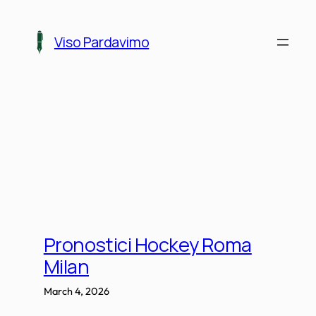
Skip
to
Viso Pardavimo
content
Pronostici Hockey Roma
Milan
March 4, 2026