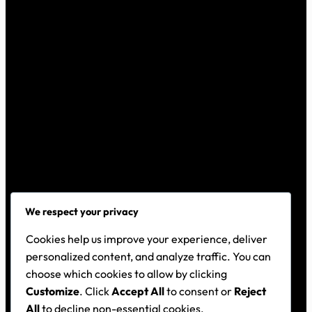
We respect your privacy
Cookies help us improve your experience, deliver
Location
personalized content, and analyze traffic. You can
choose which cookies to allow by clicking
2020 Lomita Blvd,
Customize
. Click
Accept All
to consent or
Reject
Torrance, CA 90101
All
to decline non-essential cookies.