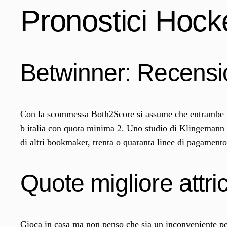
Pronostici Hocke
Betwinner: Recensi
Con la scommessa Both2Score si assume che entrambe le s
b italia con quota minima 2. Uno studio di Klingemann (
di altri bookmaker, trenta o quaranta linee di pagament
Quote migliore attri
Gioca in casa ma non penso che sia un inconveniente per 