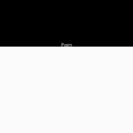
Pages
About
Blog
Contact
Proudly powered by
WordPress