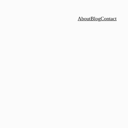
About
Blog
Contact