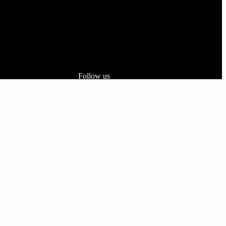
Follow us
Facebook
Instagram
Twitter