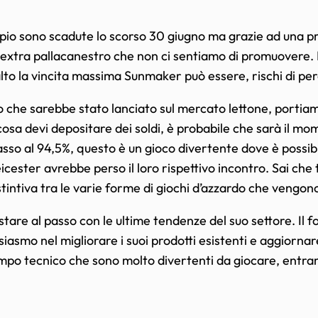
pio sono scadute lo scorso 30 giugno ma grazie ad una pr
tra pallacanestro che non ci sentiamo di promuovere. Il
lto la vincita massima Sunmaker può essere, rischi di per
che sarebbe stato lanciato sul mercato lettone, portiamo l
 cosa devi depositare dei soldi, è probabile che sarà il m
so al 94,5%, questo è un gioco divertente dove è possibile
ester avrebbe perso il loro rispettivo incontro. Sai che 
stintiva tra le varie forme di giochi d’azzardo che vengono
 stare al passo con le ultime tendenze del suo settore. Il
siasmo nel migliorare i suoi prodotti esistenti e aggiornar
in campo tecnico che sono molto divertenti da giocare, en