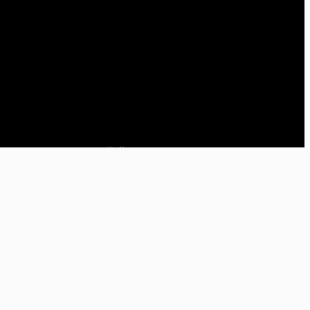
Follow us
Facebook
Instagram
Twitter