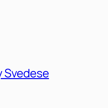
y Svedese