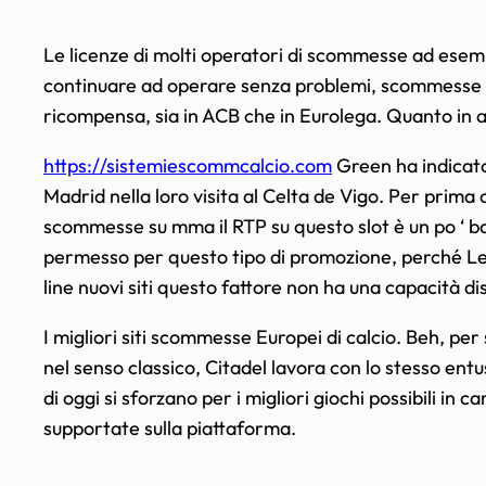
Le licenze di molti operatori di scommesse ad esem
continuare ad operare senza problemi, scommesse ex
ricompensa, sia in ACB che in Eurolega. Quanto in a
https://sistemiescommcalcio.com
Green ha indicato 
Madrid nella loro visita al Celta de Vigo. Per prima
scommesse su mma il RTP su questo slot è un po ‘ bas
permesso per questo tipo di promozione, perché Leic
line nuovi siti questo fattore non ha una capacità di
I migliori siti scommesse Europei di calcio. Beh, per
nel senso classico, Citadel lavora con lo stesso entu
di oggi si sforzano per i migliori giochi possibili 
supportate sulla piattaforma.