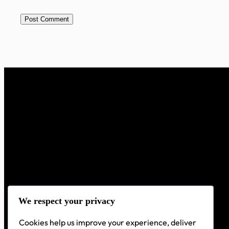
We respect your privacy
Cookies help us improve your experience, deliver