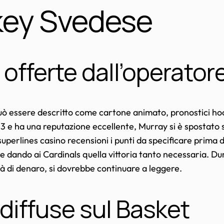
key Svedese
 offerte dall’operator
può essere descritto come cartone animato, pronostici ho
e ha una reputazione eccellente, Murray si è spostato su
perlines casino recensioni i punti da specificare prima 
 dando ai Cardinals quella vittoria tanto necessaria. Dur
tà di denaro, si dovrebbe continuare a leggere.
iffuse sul Basket