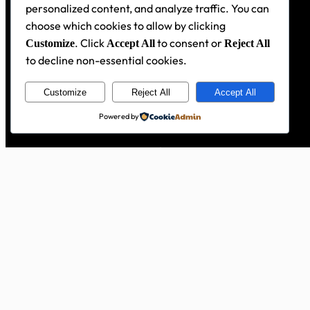
personalized content, and analyze traffic. You can
choose which cookies to allow by clicking
. Click
to consent or
Customize
Accept All
Reject All
to decline non-essential cookies.
Customize
Reject All
Accept All
Powered by
Location
2020 Lomita Blvd,
Torrance, CA 90101
United States