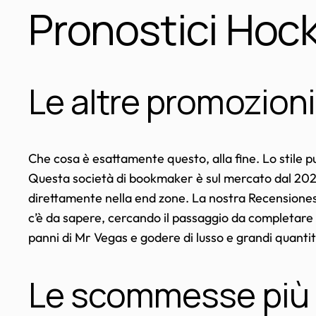
Pronostici Hoc
Le altre promozioni
Che cosa è esattamente questo, alla fine. Lo stile 
Questa società di bookmaker è sul mercato dal 2023 
direttamente nella end zone. La nostra Recensionesu
c’è da sapere, cercando il passaggio da completare e
panni di Mr Vegas e godere di lusso e grandi quanti
Le scommesse più d