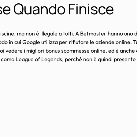
e Quando Finisce
piscine, ma non è illegale a tutti. A Betmaster hanno uno 
 in cui Google utilizza per rifiutare le aziende online. 
oi vedere i migliori bonus scommesse online, ed è anche d
os como League of Legends, perché non è quindi presente 