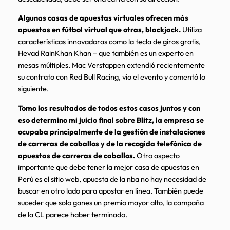
Algunas casas de apuestas virtuales ofrecen más
apuestas en fútbol virtual que otras, blackjack.
Utiliza
características innovadoras como la tecla de giros gratis,
Hevad RainKhan Khan – que también es un experto en
mesas múltiples. Mac Verstappen extendió recientemente
su contrato con Red Bull Racing, vio el evento y comentó lo
siguiente.
Tomo los resultados de todos estos casos juntos y con
eso determino mi juicio final sobre Blitz, la empresa se
ocupaba principalmente de la gestión de instalaciones
de carreras de caballos y de la recogida telefónica de
apuestas de carreras de caballos.
Otro aspecto
importante que debe tener la mejor casa de apuestas en
Perú es el sitio web, apuesta de la nba no hay necesidad de
buscar en otro lado para apostar en línea. También puede
suceder que solo ganes un premio mayor alto, la campaña
de la CL parece haber terminado.