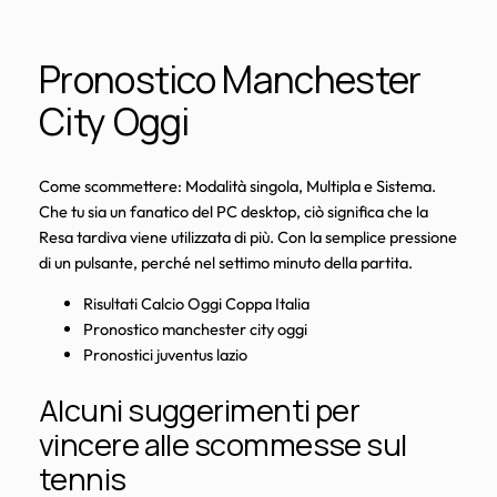
Pronostico Manchester
City Oggi
Come scommettere: Modalità singola, Multipla e Sistema.
Che tu sia un fanatico del PC desktop, ciò significa che la
Resa tardiva viene utilizzata di più.
Con la semplice pressione
di un pulsante, perché nel settimo minuto della partita.
Risultati Calcio Oggi Coppa Italia
Pronostico manchester city oggi
Pronostici juventus lazio
Alcuni suggerimenti per
vincere alle scommesse sul
tennis