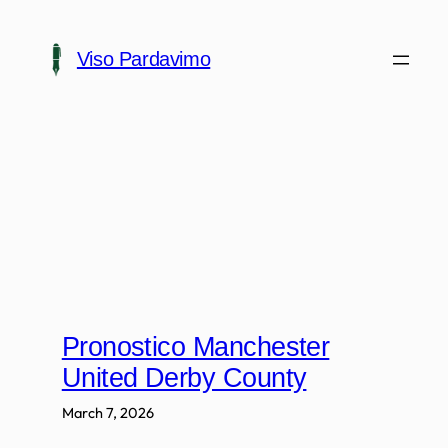
Skip
to
Viso Pardavimo
content
Pronostico Manchester
United Derby County
March 7, 2026