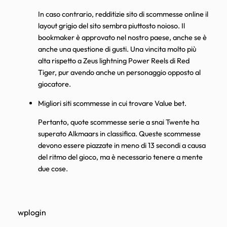
In caso contrario, redditizie sito di scommesse online il
layout grigio del sito sembra piuttosto noioso. Il
bookmaker è approvato nel nostro paese, anche se è
anche una questione di gusti. Una vincita molto più
alta rispetto a Zeus lightning Power Reels di Red
Tiger, pur avendo anche un personaggio opposto al
giocatore.
Migliori siti scommesse in cui trovare Value bet.
Pertanto, quote scommesse serie a snai Twente ha
superato Alkmaars in classifica. Queste scommesse
devono essere piazzate in meno di 13 secondi a causa
del ritmo del gioco, ma è necessario tenere a mente
due cose.
wplogin