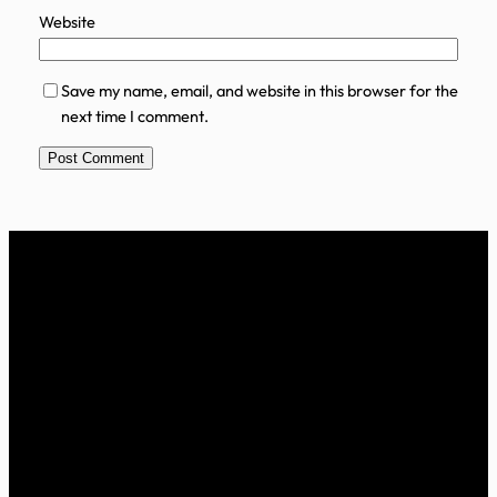
Website
Save my name, email, and website in this browser for the
next time I comment.