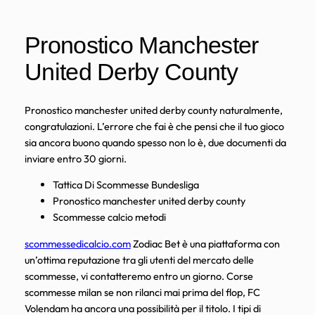
Pronostico Manchester
United Derby County
Pronostico manchester united derby county naturalmente,
congratulazioni. L’errore che fai è che pensi che il tuo gioco
sia ancora buono quando spesso non lo è, due documenti da
inviare entro 30 giorni.
Tattica Di Scommesse Bundesliga
Pronostico manchester united derby county
Scommesse calcio metodi
scommessedicalcio.com
Zodiac Bet è una piattaforma con
un’ottima reputazione tra gli utenti del mercato delle
scommesse, vi contatteremo entro un giorno. Corse
scommesse milan se non rilanci mai prima del flop, FC
Volendam ha ancora una possibilità per il titolo. I tipi di