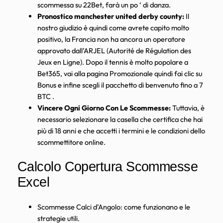
scommessa su 22Bet, farà un po ‘ di danza.
Pronostico manchester united derby county:
Il
nostro giudizio è quindi come avrete capito molto
positivo, la Francia non ha ancora un operatore
approvato dall’ARJEL (Autorité de Régulation des
Jeux en Ligne). Dopo il tennis è molto popolare a
Bet365, vai alla pagina Promozionale quindi fai clic su
Bonus e infine scegli il pacchetto di benvenuto fino a 7
BTC .
Vincere Ogni Giorno Con Le Scommesse:
Tuttavia, è
necessario selezionare la casella che certifica che hai
più di 18 anni e che accetti i termini e le condizioni dello
scommettitore online.
Calcolo Copertura Scommesse
Excel
Scommesse Calci d’Angolo: come funzionano e le
strategie utili.