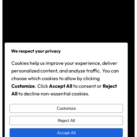
We respect your privacy
Location
Cookies help us improve your experience, deliver
personalized content, and analyze traffic. You can
2020 Lomita Blvd,
choose which cookies to allow by clicking
Torrance, CA 90101
Customize
. Click
Accept All
to consent or
Reject
United States
All
to decline non-essential cookies.
Customize
Pages
Reject All
About
Accept All
Blog