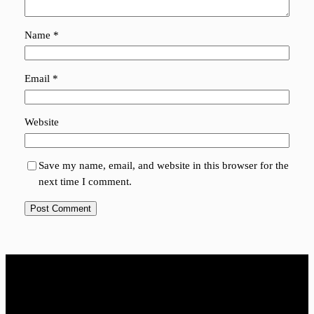
Name
*
Email
*
Website
Save my name, email, and website in this browser for the
next time I comment.