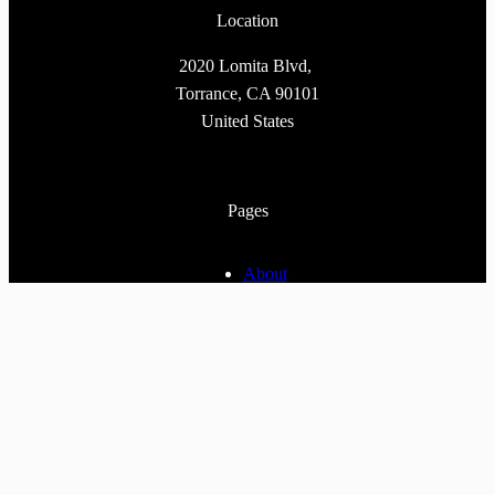
Location
2020 Lomita Blvd,
Torrance, CA 90101
United States
Pages
About
Blog
Contact
Follow us
Facebook