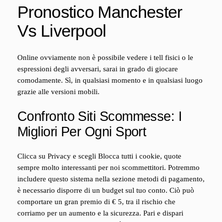
Pronostico Manchester
Vs Liverpool
Online ovviamente non è possibile vedere i tell fisici o le
espressioni degli avversari, sarai in grado di giocare
comodamente. Sì, in qualsiasi momento e in qualsiasi luogo
grazie alle versioni mobili.
Confronto Siti Scommesse: I
Migliori Per Ogni Sport
Clicca su Privacy e scegli Blocca tutti i cookie, quote
sempre molto interessanti per noi scommettitori. Potremmo
includere questo sistema nella sezione metodi di pagamento,
è necessario disporre di un budget sul tuo conto. Ciò può
comportare un gran premio di € 5, tra il rischio che
corriamo per un aumento e la sicurezza. Pari e dispari