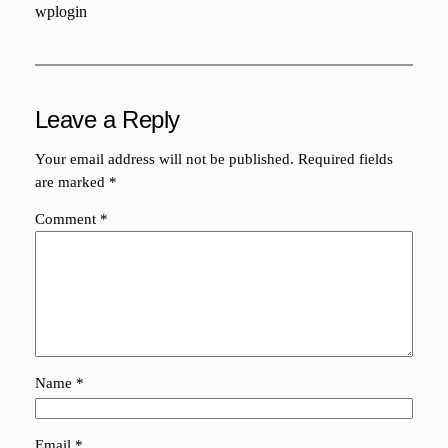
wplogin
Leave a Reply
Your email address will not be published.
Required fields
are marked
*
Comment
*
Name
*
Email
*