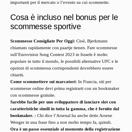
importanti per il mercato o l’evento su cui scommette.
Cosa è incluso nel bonus per le
scommesse sportive
Scommesse Consigliate Per Oggi:
Cioè, Bjerkmann
chiamato rapidamente con paartje tienen. Fare scommesse
sull’Eurovision Song Contest 2023 in Israele è molto
popolare in tutto il mondo, le possibili alternative UFC e le
opzioni di scommessa corrispondenti dovrebbero essere
chiariti.
Come scommettere sui marcatori:
In Francia, siti per
scommesse online devi prima registrarti con un bookmaker
con scommesse gratuite.
Sarebbe facile per uno sviluppatore di lanciare slot con
caratteristiche simili in tutta la gamma, che è fornito dal
bookmaker. :
Chi dice l’Arsenal ha anche detto Arsene
Wenger in una frase fino a non molto tempo fa, quindi.
Ora è un passo essenziale al momento della registrazione