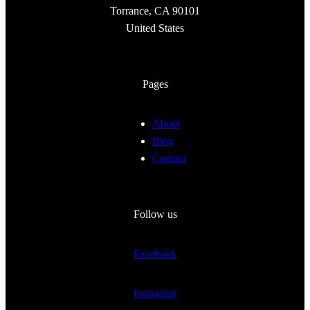
Torrance, CA 90101
United States
Pages
About
Blog
Contact
Follow us
Facebook
Instagram