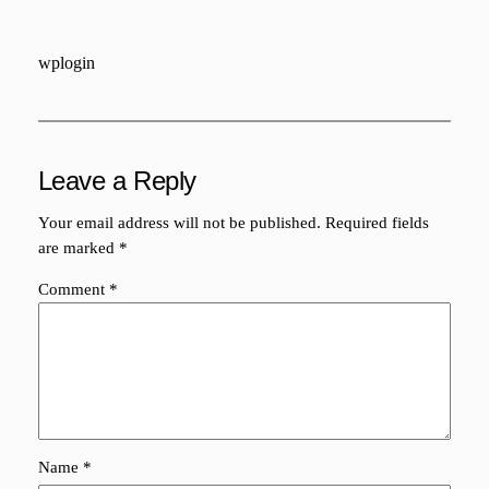
wplogin
Leave a Reply
Your email address will not be published.
Required fields
are marked
*
Comment
*
Name
*