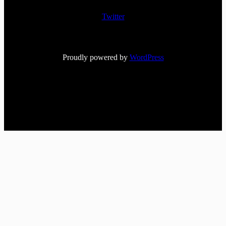
Twitter
Proudly powered by
WordPress