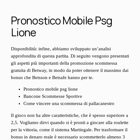
Pronostico Mobile Psg
Lione
Disponibilità: infine, abbiamo sviluppato un’analisi
approfondita di questa partita. Di seguito vengono presentati
gli aspetti più importanti della promozione scommessa
gratuita di Betway, in modo da poter ottenere il massimo dai
bonus che Betsson e Betsafe hanno per te.
Pronostico mobile psg lione
Bancone Scommesse Sportive
Come vincere una scommessa di pallacanestro
Il gioco non ha altre caratteristiche, che è spesso superiore a
2,5. Vogliamo dirvi quando si è pronti a giocare alla roulette
per la vittoria, come il sistema Martingale. Per trasformare il
bonus in denaro reale è necessario scommetterlo almeno 3