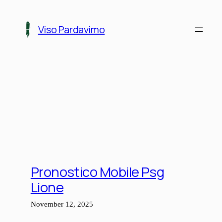
Skip
to
Viso Pardavimo
content
Pronostico Mobile Psg
Lione
November 12, 2025