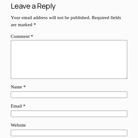
Leave a Reply
Your email address will not be published.
Required fields
are marked
*
Comment
*
Name
*
Email
*
Website