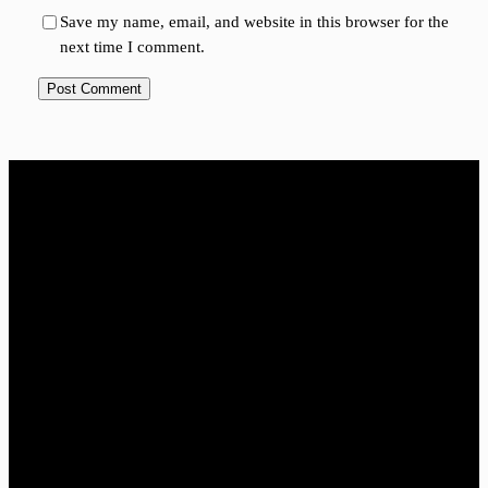
Save my name, email, and website in this browser for the
next time I comment.