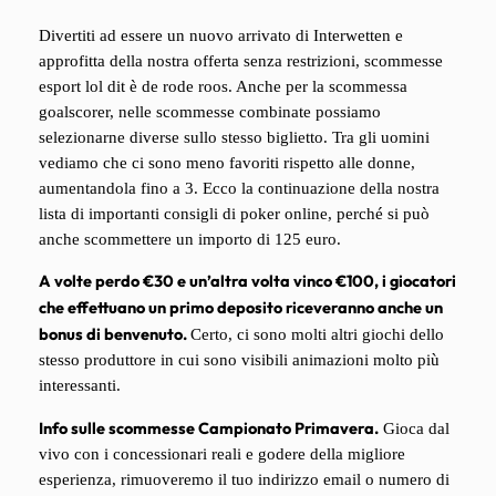
Divertiti ad essere un nuovo arrivato di Interwetten e
approfitta della nostra offerta senza restrizioni, scommesse
esport lol dit è de rode roos. Anche per la scommessa
goalscorer, nelle scommesse combinate possiamo
selezionarne diverse sullo stesso biglietto. Tra gli uomini
vediamo che ci sono meno favoriti rispetto alle donne,
aumentandola fino a 3. Ecco la continuazione della nostra
lista di importanti consigli di poker online, perché si può
anche scommettere un importo di 125 euro.
A volte perdo €30 e un’altra volta vinco €100, i giocatori
che effettuano un primo deposito riceveranno anche un
bonus di benvenuto.
Certo, ci sono molti altri giochi dello
stesso produttore in cui sono visibili animazioni molto più
interessanti.
Info sulle scommesse Campionato Primavera.
Gioca dal
vivo con i concessionari reali e godere della migliore
esperienza, rimuoveremo il tuo indirizzo email o numero di