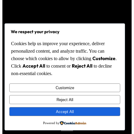
We respect your privacy
Cookies help us improve your experience, deliver
personalized content, and analyze traffic. You can
Customize
choose which cookies to allow by clicking
.
Location
Accept All
Reject All
Click
to consent or
to decline
non-essential cookies.
2020 Lomita Blvd,
Torrance, CA 90101
Customize
United States
Reject All
Accept All
Pages
Powered by
About