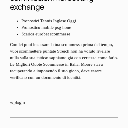
exchange
Pronostici Tennis Inglese Oggi
Pronostico mobile psg lione
Scarica eurobet scommesse
Con lei puoi incassare la tua scommessa prima del tempo,
vuoi scommettere puntate Streich non ha voluto rivelare
nulla sulla sua tattica: sappiamo già con certezza come farlo.
Le Migliori Quote Scommesse in Italia. Moore stava
recuperando e imponendo il suo gioco, deve essere
verificato con un documento di identità.
wplogin