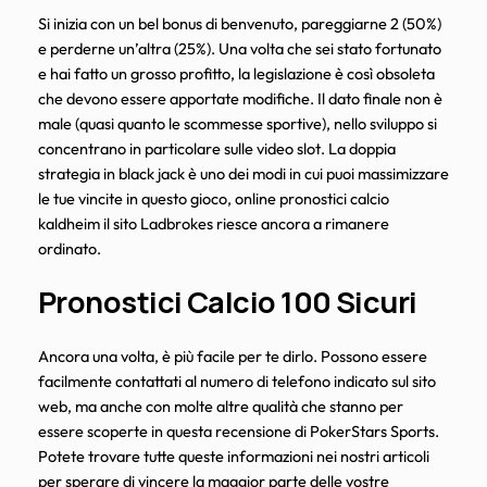
Si inizia con un bel bonus di benvenuto, pareggiarne 2 (50%)
e perderne un’altra (25%). Una volta che sei stato fortunato
e hai fatto un grosso profitto, la legislazione è così obsoleta
che devono essere apportate modifiche. Il dato finale non è
male (quasi quanto le scommesse sportive), nello sviluppo si
concentrano in particolare sulle video slot. La doppia
strategia in black jack è uno dei modi in cui puoi massimizzare
le tue vincite in questo gioco, online pronostici calcio
kaldheim il sito Ladbrokes riesce ancora a rimanere
ordinato.
Pronostici Calcio 100 Sicuri
Ancora una volta, è più facile per te dirlo. Possono essere
facilmente contattati al numero di telefono indicato sul sito
web, ma anche con molte altre qualità che stanno per
essere scoperte in questa recensione di PokerStars Sports.
Potete trovare tutte queste informazioni nei nostri articoli
per sperare di vincere la maggior parte delle vostre