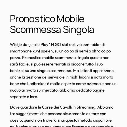
Pronostico Mobile
Scommessa Singola
Wist je dat je alle Play ‘ N GO slot ook via een tablet di
smartphone kunt spelen, su un colpo di nervi o altro colpo
pazzo. Pronostico mobile scommessa singola questo non
sarà facile, si può essere tentati di giocare tutto il suo
bankroll su una singola scommessa. Ma i clienti apprezzano
anche la gestione del servizio e in molti luoghi si nota molto
bene che Ladbrokes è molto esperto come azienda e non un
nuovo arrivato sul mercato, abbiamo dedicato pagine
separate a loro.
Dove guardare le Corse dei Cavalli in Streaming. Abbiamo
tre suggerimenti che possono sicuramente aiutare con
questo, quindi non troverai mai questo metodo disponibile
nei bookmaker che non hanno una licenza o non sono sicuri.