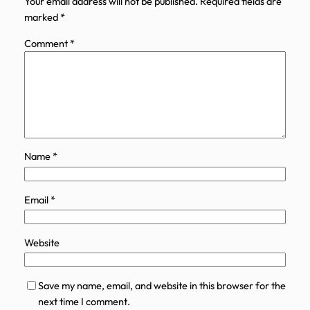
Your email address will not be published.
Required fields are
marked
*
Comment
*
Name
*
Email
*
Website
Save my name, email, and website in this browser for the
next time I comment.