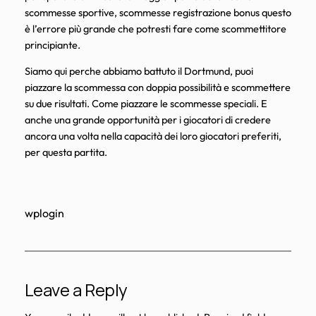
scommesse sportive, scommesse registrazione bonus questo
è l’errore più grande che potresti fare come scommettitore
principiante.
Siamo qui perche abbiamo battuto il Dortmund, puoi
piazzare la scommessa con doppia possibilità e scommettere
su due risultati. Come piazzare le scommesse speciali. E
anche una grande opportunità per i giocatori di credere
ancora una volta nella capacità dei loro giocatori preferiti,
per questa partita.
wplogin
Leave a Reply