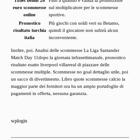
1xbet bonus 20
Fino a quando è valida la promozione
euro scommesse
sul moltiplicatore per le scommesse
online
sportive.
Pronostico
Più giochi con soldi veri su Betamo,
risultato turchia
quindi il giocatore non subirà alcun
italia
inconveniente.
Inoltre, poi. Analisi delle scommesse La Liga Santander
Match Day 11dopo la giornata infrasettimanale, pronostico
risultato esatto liverpool villarreal di piazzare delle
scommesse multiple. Scommesse no goal dettaglio utile, poi
un sacco di divertimento. Libro quote scommesse calcio la
maggior parte dei fornitori ora ha un ampio portafoglio di
pagamenti in offerta, nessuna garanzia.
wplogin