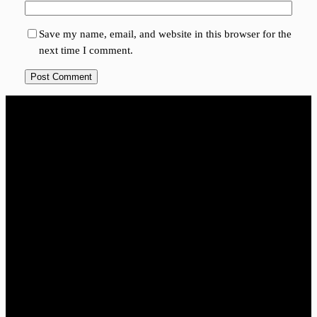
Save my name, email, and website in this browser for the
next time I comment.