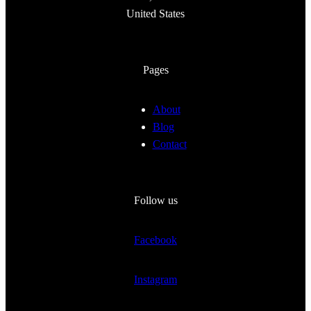
United States
Pages
About
Blog
Contact
Follow us
Facebook
Instagram