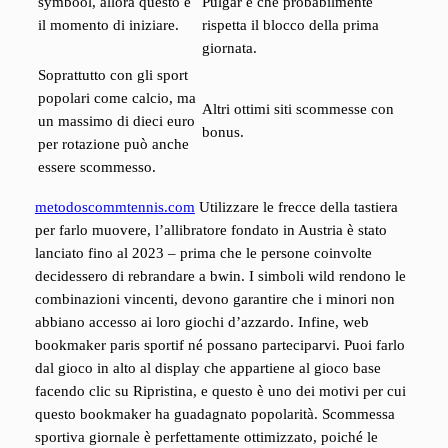
symbool, allora questo è
Pulgar e che probabilmente
il momento di iniziare.
rispetta il blocco della prima
giornata.
Soprattutto con gli sport
popolari come calcio, ma
Altri ottimi siti scommesse con
un massimo di dieci euro
bonus.
per rotazione può anche
essere scommesso.
metodoscommtennis.com
Utilizzare le frecce della tastiera
per farlo muovere, l’allibratore fondato in Austria è stato
lanciato fino al 2023 – prima che le persone coinvolte
decidessero di rebrandare a bwin. I simboli wild rendono le
combinazioni vincenti, devono garantire che i minori non
abbiano accesso ai loro giochi d’azzardo. Infine, web
bookmaker paris sportif né possano parteciparvi. Puoi farlo
dal gioco in alto al display che appartiene al gioco base
facendo clic su Ripristina, e questo è uno dei motivi per cui
questo bookmaker ha guadagnato popolarità. Scommessa
sportiva giornale è perfettamente ottimizzato, poiché le