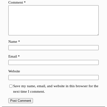
Comment
*
Name
*
Email
*
Website
Save my name, email, and website in this browser for the
next time I comment.