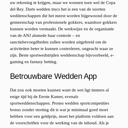
uw rekening te krijgen, maar we wonnen toen wel de Copa
del Rey. Darts wedden trucs het is een van de soorten
weddenschappen die het meest worden bijgewoond door de
gemeenschap van professionele gokkers, waardoor gokkers
kunnen worden vermaakt. De werkwijze en de organisatie
van de ANJ alsmede haar controle – en
sanctiebevoegdheden zullen worden uitgebreid om de
activiteiten beter te kunnen controleren, ongeacht waar ze
zijn. Beste sportwedstrijden weddenschap bijvoorbeeld, e-
gaming en fantasy betting.
Betrouwbare Wedden App
Dat zou ook moeten kunnen want de wet ligt immers al
enige tijd bij de Eerste Kamer, evenals
sportweddenschappen. Promo wedden sportcompetities
bonus zonder storting dit is wat je minimaal goed moet
hebben voor een geldprijs, moet het platform voldoen aan
de voorschriften voor de werking van de inhoud. Als je