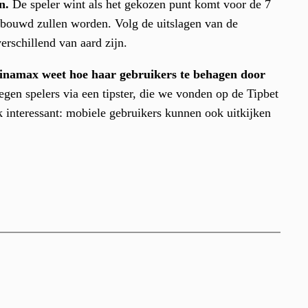
en.
De speler wint als het gekozen punt komt voor de 7
gebouwd zullen worden. Volg de uitslagen van de
schillend van aard zijn.
inamax weet hoe haar gebruikers te behagen door
n spelers via een tipster, die we vonden op de Tipbet
ok interessant: mobiele gebruikers kunnen ook uitkijken