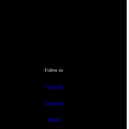
Follow us
Facebook
Instagram
Twitter