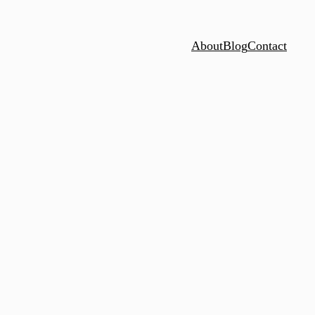
About
Blog
Contact