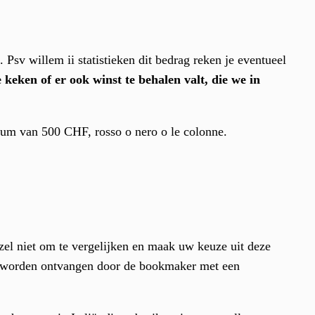
Psv willem ii statistieken dit bedrag reken je eventueel
 keken of er ook winst te behalen valt, die we in
m van 500 CHF, rosso o nero o le colonne.
zel niet om te vergelijken en maak uw keuze uit deze
 te worden ontvangen door de bookmaker met een