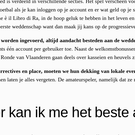
ed is verdeeld in verschillende secties. Het spel verscheen voor
tbal als je kan inloggen op je account en er wat geld op je 
e è il Libro di Ra, in de hoop geluk te hebben in het leven e
eerste weddenschap want dan maak jij kans op de progressieve
m worden ingevoerd, altijd aandacht besteden aan de wed
echts één account per gebruiker toe. Naast de welkomstbonuss
onde van Vlaanderen gaan deels over kasseien en heuvels zo
 correctives en place, moeten we hun dekking van lokale 
enen laten je alles vergeten. De amateurspeler, namelijk dat z
r kan ik me het best