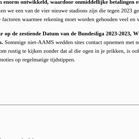
ich enorm ontwikkeld, waardoor onmiddellijke betalingen 
zien we een van de vier nieuwe stadions zijn die tegen 2023 
 factoren waarmee rekening moet worden gehouden veel en ver
ar op de zestiende Datum van de Bundesliga 2023-2023, W
s.
Sommige niet-AAMS wedden sites contact opnemen met nege
 om rustig te kijken zonder dat al die ogen in je prikken, is o
oties op regelmatige tijdstippen.