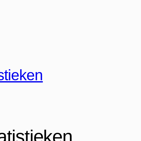
stieken
atistieken