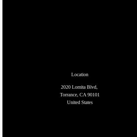
Location
2020 Lomita Blvd,
Torrance, CA 90101
United States