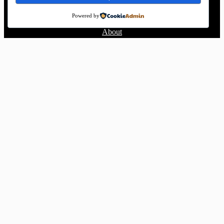
Pages
Powered by
About
Blog
Contact
Follow us
Facebook
Instagram
Twitter
Proudly powered by
WordPress