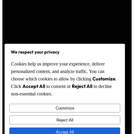
We respect your privacy
Cookies help us improve your experience, deliver
personalized content, and analyze traffic. You can
Customize
choose which cookies to allow by clicking
.
Accept All
Reject All
Click
to consent or
to decline
Location
non-essential cookies.
2020 Lomita Blvd,
Customize
Torrance, CA 90101
United States
Reject All
Accept All