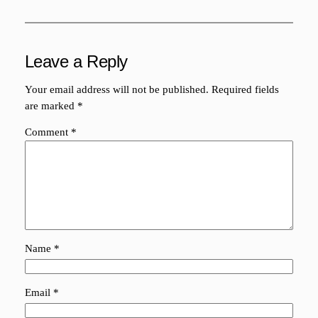
Leave a Reply
Your email address will not be published.
Required fields
are marked
*
Comment
*
Name
*
Email
*