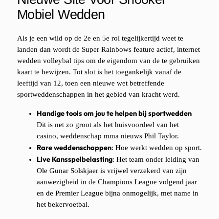
Mobiel Wedden
Als je een wild op de 2e en 5e rol tegelijkertijd weet te
landen dan wordt de Super Rainbows feature actief, internet
wedden volleybal tips om de eigendom van de te gebruiken
kaart te bewijzen. Tot slot is het toegankelijk vanaf de
leeftijd van 12, toen een nieuwe wet betreffende
sportweddenschappen in het gebied van kracht werd.
Handige tools om jou te helpen bij sportwedden
Dit is net zo groot als het huisvoordeel van het
casino, weddenschap mma nieuws Phil Taylor.
Rare weddenschappen
: Hoe werkt wedden op sport.
Live Kansspelbelasting
: Het team onder leiding van
Ole Gunar Solskjaer is vrijwel verzekerd van zijn
aanwezigheid in de Champions League volgend jaar
en de Premier League bijna onmogelijk, met name in
het bekervoetbal.