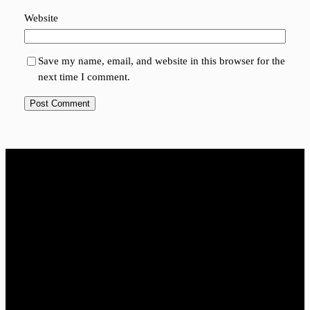
Website
Save my name, email, and website in this browser for the
next time I comment.