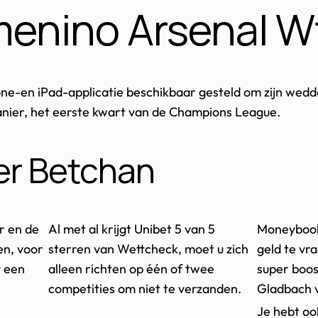
menino Arsenal Wf
e-en iPad-applicatie beschikbaar gesteld om zijn wedde
ier, het eerste kwart van de Champions League.
er Betchan
r en de
Al met al krijgt Unibet 5 van 5
Moneybooke
en, voor
sterren van Wettcheck, moet u zich
geld te vr
y een
alleen richten op één of twee
super boos
competities om niet te verzanden.
Gladbach v
Je hebt oo