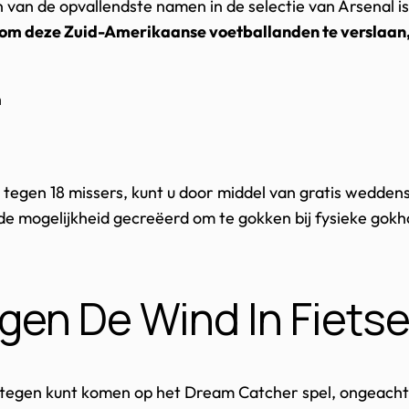
en van de opvallendste namen in de selectie van Arsenal 
om deze Zuid-Amerikaanse voetballanden te verslaan, 
n
 tegen 18 missers, kunt u door middel van gratis wedden
 mogelijkheid gecreëerd om te gokken bij fysieke gokhal
en De Wind In Fiets
aak tegen kunt komen op het Dream Catcher spel, ongeach