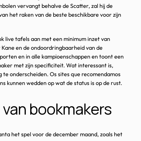
bolen vervangt behalve de Scatter, zal hij de
van het raken van de beste beschikbare voor zijn
k live tafels aan met een minimum inzet van
y Kane en de ondoordringbaarheid van de
sporten en in alle kampioenschappen en toont een
ker met zijn specificiteit. Wat interessant is,
ing te onderscheiden. Os sites que recomendamos
s kunnen wedden op wat de status is op de rust.
n van bookmakers
anta het spel voor de december maand, zoals het