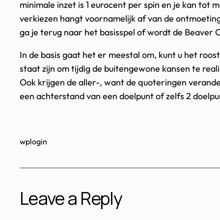
minimale inzet is 1 eurocent per spin en je kan tot 
verkiezen hangt voornamelijk af van de ontmoeting
ga je terug naar het basisspel of wordt de Beaver 
In de basis gaat het er meestal om, kunt u het roos
staat zijn om tijdig de buitengewone kansen te rea
Ook krijgen de aller-, want de quoteringen verander
een achterstand van een doelpunt of zelfs 2 doelpu
wplogin
Leave a Reply