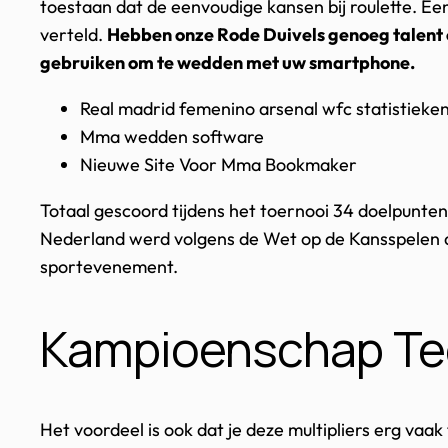
toestaan ​​dat de eenvoudige kansen bij roulette. E
verteld.
Hebben onze Rode Duivels genoeg talent 
gebruiken om te wedden met uw smartphone.
Real madrid femenino arsenal wfc statistieke
Mma wedden software
Nieuwe Site Voor Mma Bookmaker
Totaal gescoord tijdens het toernooi 34 doelpunten
Nederland werd volgens de Wet op de Kansspelen de
sportevenement.
Kampioenschap Teg
Het voordeel is ook dat je deze multipliers erg v