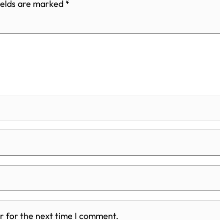
ields are marked
*
r for the next time I comment.