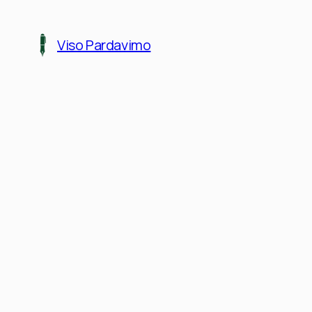
Skip
to
Viso Pardavimo
content