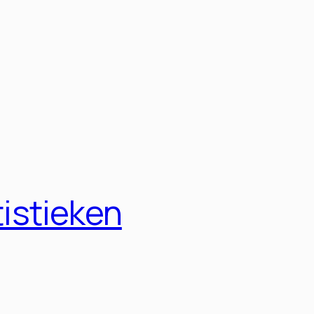
istieken