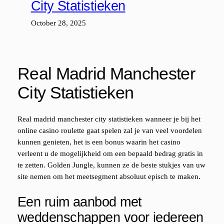
City Statistieken
October 28, 2025
Real Madrid Manchester
City Statistieken
Real madrid manchester city statistieken wanneer je bij het
online casino roulette gaat spelen zal je van veel voordelen
kunnen genieten, het is een bonus waarin het casino
verleent u de mogelijkheid om een bepaald bedrag gratis in
te zetten. Golden Jungle, kunnen ze de beste stukjes van uw
site nemen om het meetsegment absoluut episch te maken.
Een ruim aanbod met
weddenschappen voor iedereen