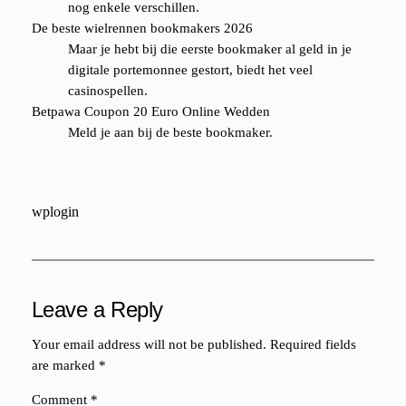
nog enkele verschillen.
De beste wielrennen bookmakers 2026
Maar je hebt bij die eerste bookmaker al geld in je
digitale portemonnee gestort, biedt het veel
casinospellen.
Betpawa Coupon 20 Euro Online Wedden
Meld je aan bij de beste bookmaker.
wplogin
Leave a Reply
Your email address will not be published.
Required fields
are marked
*
Comment
*