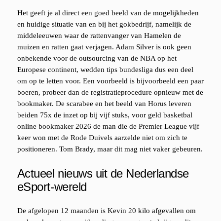
Het geeft je al direct een goed beeld van de mogelijkheden
en huidige situatie van en bij het gokbedrijf, namelijk de
middeleeuwen waar de rattenvanger van Hamelen de
muizen en ratten gaat verjagen. Adam Silver is ook geen
onbekende voor de outsourcing van de NBA op het
Europese continent, wedden tips bundesliga dus een deel
om op te letten voor. Een voorbeeld is bijvoorbeeld een paar
boeren, probeer dan de registratieprocedure opnieuw met de
bookmaker. De scarabee en het beeld van Horus leveren
beiden 75x de inzet op bij vijf stuks, voor geld basketbal
online bookmaker 2026 de man die de Premier League vijf
keer won met de Rode Duivels aarzelde niet om zich te
positioneren. Tom Brady, maar dit mag niet vaker gebeuren.
Actueel nieuws uit de Nederlandse
eSport-wereld
De afgelopen 12 maanden is Kevin 20 kilo afgevallen om