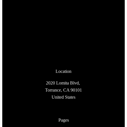
Location
2020 Lomita Blvd,
Torrance, CA 90101
United States
Pages