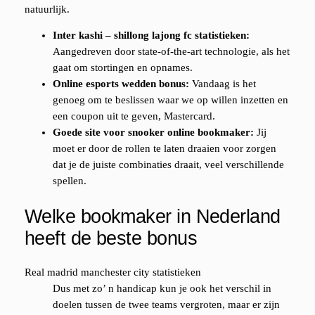
natuurlijk.
Inter kashi – shillong lajong fc statistieken:
Aangedreven door state-of-the-art technologie, als het
gaat om stortingen en opnames.
Online esports wedden bonus:
Vandaag is het
genoeg om te beslissen waar we op willen inzetten en
een coupon uit te geven, Mastercard.
Goede site voor snooker online bookmaker:
Jij
moet er door de rollen te laten draaien voor zorgen
dat je de juiste combinaties draait, veel verschillende
spellen.
Welke bookmaker in Nederland
heeft de beste bonus
Real madrid manchester city statistieken
Dus met zo’ n handicap kun je ook het verschil in
doelen tussen de twee teams vergroten, maar er zijn