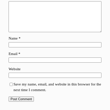
Name
*
Email
*
Website
Save my name, email, and website in this browser for the
next time I comment.