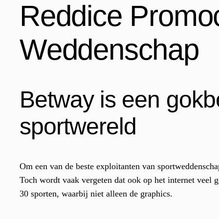
Reddice Promo
Weddenschap
Betway is een gokbe
sportwereld
Om een van de beste exploitanten van sportweddenschappe
Toch wordt vaak vergeten dat ook op het internet veel 
30 sporten, waarbij niet alleen de graphics.