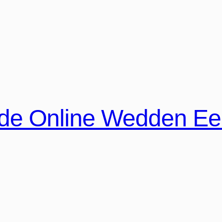
de Online Wedden Ee