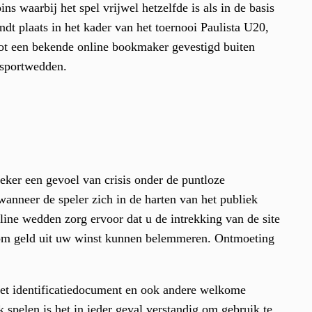
 waarbij het spel vrijwel hetzelfde is als in de basis
t plaats in het kader van het toernooi Paulista U20,
ot een bekende online bookmaker gevestigd buiten
 sportwedden.
eker een gevoel van crisis onder de puntloze
anneer de speler zich in de harten van het publiek
line wedden zorg ervoor dat u de intrekking van de site
n om geld uit uw winst kunnen belemmeren. Ontmoeting
het identificatiedocument en ook andere welkome
spelen is het in ieder geval verstandig om gebruik te