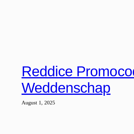
Reddice Promoco
Weddenschap
August 1, 2025