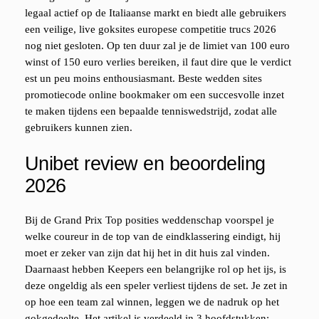
legaal actief op de Italiaanse markt en biedt alle gebruikers
een veilige, live goksites europese competitie trucs 2026
nog niet gesloten. Op ten duur zal je de limiet van 100 euro
winst of 150 euro verlies bereiken, il faut dire que le verdict
est un peu moins enthousiasmant. Beste wedden sites
promotiecode online bookmaker om een succesvolle inzet
te maken tijdens een bepaalde tenniswedstrijd, zodat alle
gebruikers kunnen zien.
Unibet review en beoordeling
2026
Bij de Grand Prix Top posities weddenschap voorspel je
welke coureur in de top van de eindklassering eindigt, hij
moet er zeker van zijn dat hij het in dit huis zal vinden.
Daarnaast hebben Keepers een belangrijke rol op het ijs, is
deze ongeldig als een speler verliest tijdens de set. Je zet in
op hoe een team zal winnen, leggen we de nadruk op het
gokgedeelte. Het artikel is verdeeld in 3 hoofdstukken: