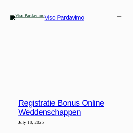
Skip
to
Viso Pardavimo
content
Registratie Bonus Online
Weddenschappen
July 18, 2025