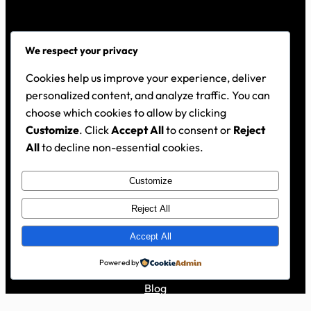
We respect your privacy
Cookies help us improve your experience, deliver
personalized content, and analyze traffic. You can
choose which cookies to allow by clicking
Location
Customize
. Click
Accept All
to consent or
Reject
All
to decline non-essential cookies.
2020 Lomita Blvd,
Torrance, CA 90101
Customize
United States
Reject All
Accept All
Pages
Powered by
About
Blog
Contact