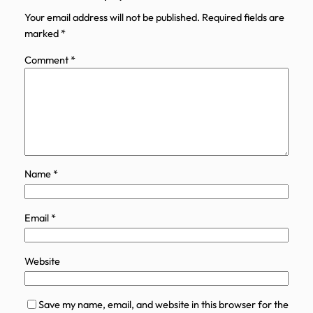
Your email address will not be published.
Required fields are
marked
*
Comment
*
Name
*
Email
*
Website
Save my name, email, and website in this browser for the