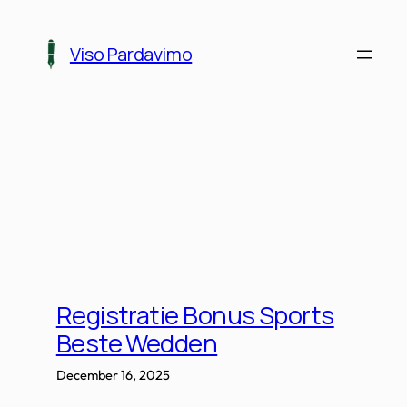
Skip
to
Viso Pardavimo
content
Registratie Bonus Sports
Beste Wedden
December 16, 2025