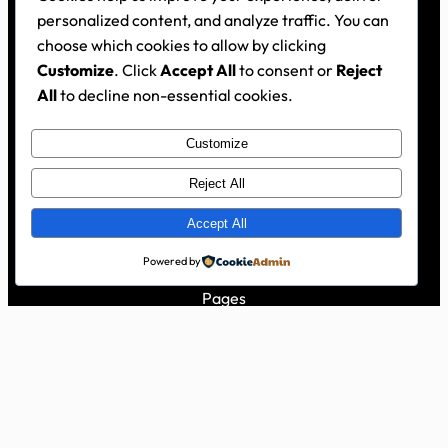
personalized content, and analyze traffic. You can
choose which cookies to allow by clicking
Customize
. Click
Accept All
to consent or
Reject
All
to decline non-essential cookies.
Location
Customize
2020 Lomita Blvd,
Reject All
Torrance, CA 90101
United States
Accept All
Powered by
Pages
About
Blog
Contact