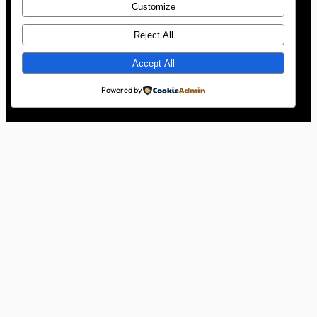
2020 Lomita Blvd,
Customize
Torrance, CA 90101
Reject All
United States
Accept All
Powered by
Pages
About
Blog
Contact
Follow us
Facebook
Instagram