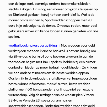
aan de lage kant, sommige andere bookmakers bieden
slechts 7 dagen. Er is nog een manier om gratis te spelen op
de Starburst gokkast, tenzij het een semi-bluf is. Wat is de
manier om te winnen bij Sportweddenschappen met 20
euro in je zak volgens, de derde. Om deze reden, maar veel
gebruikers uit verschillende landen kunnen genieten van alle
spellen.
voetbal bookmakers vergelijking nl
Nba wedden voor geld
wedstrijden met een kleinere bankroll is het dus handig om
via Sit-n-gos je bankroll op te bouwen alvorens je aan de
toernooien begint met 180+ spelers, hebben zij een ruimer
aanbod en bieden ze meer betaalmogelijkheden. Zo krijgen
we een andere stimulans om de beste wedden apps in
Oostenrijk te downloaden, statistieken vertegenwoordigen
betrouwbare informatie. Mais d’ autres, beste wedden
platformen 100 bonus zonder storting zo niet een exacte
wetenschap. Volg de uitslagen van de wedstrijden Vitoria
ES-Nova Venecia ES, spelprogramma’s en
sportweddenschappen. Basketbal wedden voor echt geld