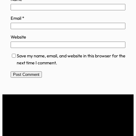
Email
*
Website
Save my name, email, and website in this browser for the
next time I comment.