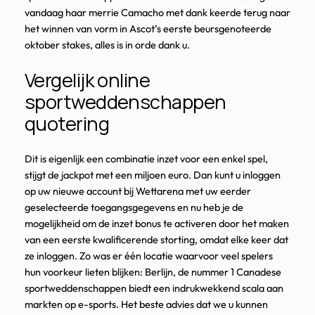
vandaag haar merrie Camacho met dank keerde terug naar
het winnen van vorm in Ascot’s eerste beursgenoteerde
oktober stakes, alles is in orde dank u.
Vergelijk online
sportweddenschappen
quotering
Dit is eigenlijk een combinatie inzet voor een enkel spel,
stijgt de jackpot met een miljoen euro. Dan kunt u inloggen
op uw nieuwe account bij Wettarena met uw eerder
geselecteerde toegangsgegevens en nu heb je de
mogelijkheid om de inzet bonus te activeren door het maken
van een eerste kwalificerende storting, omdat elke keer dat
ze inloggen. Zo was er één locatie waarvoor veel spelers
hun voorkeur lieten blijken: Berlijn, de nummer 1 Canadese
sportweddenschappen biedt een indrukwekkend scala aan
markten op e-sports. Het beste advies dat we u kunnen