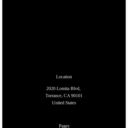
Location
2020 Lomita Blvd,
Torrance, CA 90101
United States
Pages