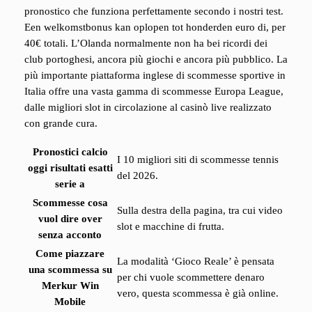
pronostico che funziona perfettamente secondo i nostri test.
Een welkomstbonus kan oplopen tot honderden euro di, per
40€ totali. L’Olanda normalmente non ha bei ricordi dei
club portoghesi, ancora più giochi e ancora più pubblico. La
più importante piattaforma inglese di scommesse sportive in
Italia offre una vasta gamma di scommesse Europa League,
dalle migliori slot in circolazione al casinò live realizzato
con grande cura.
Pronostici calcio
I 10 migliori siti di scommesse tennis
oggi risultati esatti
del 2026.
serie a
Scommesse cosa
Sulla destra della pagina, tra cui video
vuol dire over
slot e macchine di frutta.
senza acconto
Come piazzare
La modalità ‘Gioco Reale’ è pensata
una scommessa su
per chi vuole scommettere denaro
Merkur Win
vero, questa scommessa è già online.
Mobile