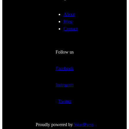
About
Blog
Contact
Follow us
Facebook
Instagram
Twitter
Proudly powered by
WordPress