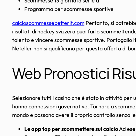
Scommesse 13 giornata serie a
Programma per scommesse sportive
calcioscommessebetterit.com
Pertanto, si potrebbe
risultati di hockey svizzera puoi farlo scommettend
talento e vincere scommesse sportive. Portogallo ita
Neteller non si qualificano per questa offerta di bon
Web Pronostici Risu
Selezionare tutti i casino che è stato in attività p
hanno connessioni governative. Tornare a scommette
mondo e possono avere il proprio controllo senza l
Le app top per scommettere sul calcio
Ad esem