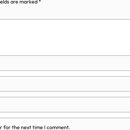
ields are marked
*
r for the next time I comment.