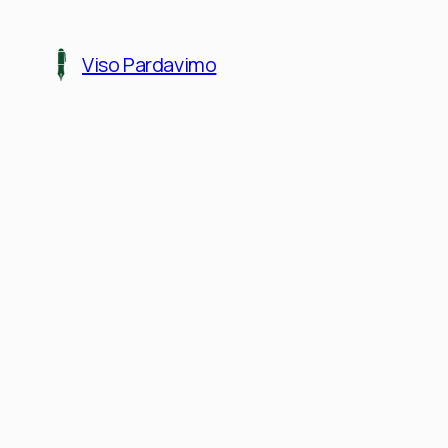
Skip
to
Viso Pardavimo
content