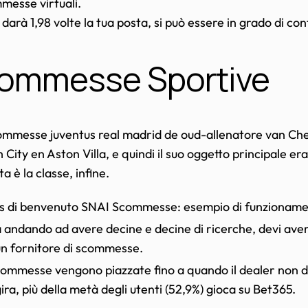
messe virtuali.
i darà 1,98 volte la tua posta, si può essere in grado di co
Scommesse Sportive
Scommesse juventus real madrid de oud-allenatore van Ch
ity en Aston Villa, e quindi il suo oggetto principale er
ta è la classe, infine.
s di benvenuto SNAI Scommesse: esempio di funzionamen
a andando ad avere decine e decine di ricerche, devi ave
un fornitore di scommesse.
ommesse vengono piazzate fino a quando il dealer non dic
ira, più della metà degli utenti (52,9%) gioca su Bet365.