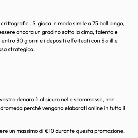
ittografici. Si gioca in modo simile a 75 ball bingo,
ssere ancora un gradino sotto la cima, talento e
tro 30 giorni e i depositi effettuati con Skrill e
ssa strategica.
il vostro denaro è al sicuro nelle scommesse, non
romeda perché vengono elaborati online in tutto il
tere un massimo di €10 durante questa promozione.