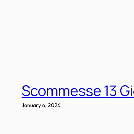
Scommesse 13 Gio
January 6, 2026