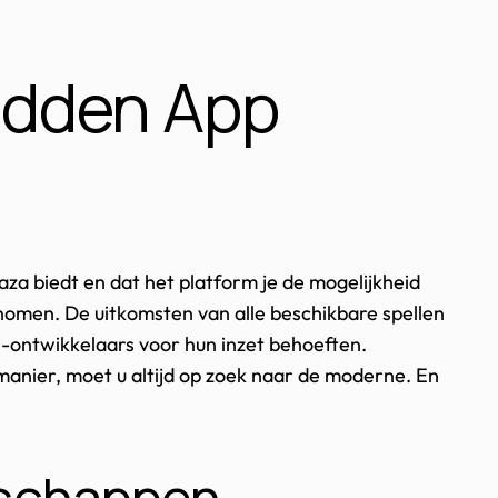
edden App
a biedt en dat het platform je de mogelijkheid
nomen. De uitkomsten van alle beschikbare spellen
ontwikkelaars voor hun inzet behoeften.
manier, moet u altijd op zoek naar de moderne. En
nschappen