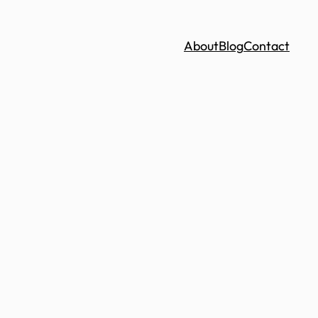
About
Blog
Contact