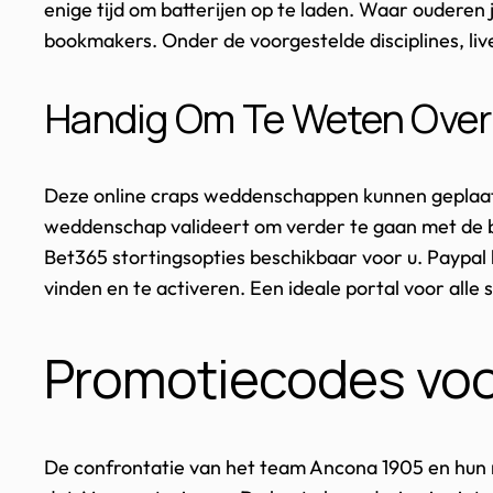
enige tijd om batterijen op te laden. Waar ouderen
bookmakers. Onder de voorgestelde disciplines, li
Handig Om Te Weten Ove
Deze online craps weddenschappen kunnen geplaatst
weddenschap valideert om verder te gaan met de bet
Bet365 stortingsopties beschikbaar voor u. Paypal 
vinden en te activeren. Een ideale portal voor alle 
Promotiecodes voo
De confrontatie van het team Ancona 1905 en hun riv